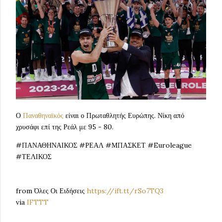
Ο
Παναθηναϊκός
είναι ο Πρωταθλητής Ευρώπης. Νίκη από
χρυσάφι επί της Ρεάλ με 95 - 80.
#ΠΑΝΑΘΗΝΑΙΚΟΣ #ΡΕΑΛ #ΜΠΑΣΚΕΤ #Euroleague
#ΤΕΛΙΚΟΣ
from Όλες Οι Ειδήσεις
https://ift.tt/rSo7TQ3
via
IFTTT