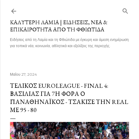
Μετάβαση στο κύριο περιεχόμενο
ΚΑΛΎΤΕΡΗ ΛΑΜΊΑ | ΕΙΔΉΣΕΙΣ, ΝΈΑ &
ΕΠΙΚΑΙΡΌΤΗΤΑ ΑΠΌ ΤΗ ΦΘΙΏΤΙΔΑ
Ειδήσεις από τη Λαμία και τη Φθιώτιδα με έγκυρη και άμεση ενημέρωση
για τοπικά νέα, κοινωνία, αθλητικά και εξελίξεις της περιοχής.
Μαΐου 27, 2024
ΤΕΛΙΚΌΣ EUROLEAGUE - FINAL 4:
ΒΑΣΙΛΙΆΣ ΓΙΑ 7Η ΦΟΡΆ Ο
ΠΑΝΑΘΗΝΑΪΚΌΣ - ΤΣΆΚΙΣΕ ΤΗΝ REAL
ΜΕ 95 - 80