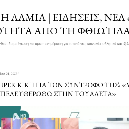
Μετάβαση στο κύριο περιεχόμενο
 ΛΑΜΊΑ | ΕΙΔΉΣΕΙΣ, ΝΈΑ
ΌΤΗΤΑ ΑΠΌ ΤΗ ΦΘΙΏΤΙΔ
θιώτιδα με έγκυρη και άμεση ενημέρωση για τοπικά νέα, κοινωνία, αθλητικά και εξελί
ΐου 21, 2024
UPER ΚΙΚΉ ΓΙΑ ΤΟΝ ΣΎΝΤΡΟΦΌ ΤΗΣ: «
ΠΕΛΕΥΘΕΡΩΘΏ ΣΤΗΝ ΤΟΥΑΛΈΤΑ»