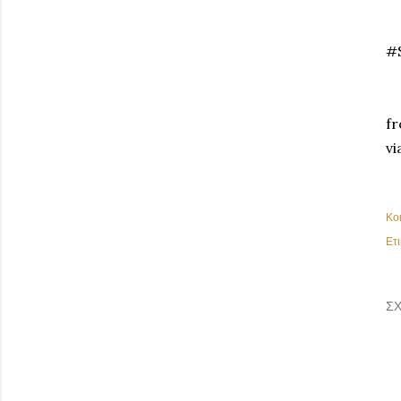
#
fr
vi
Κο
Ετι
ΣΧ