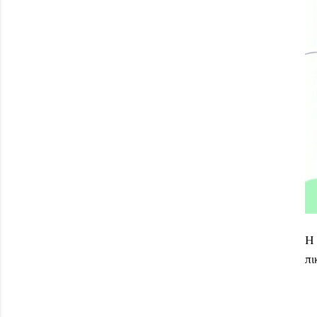
H 
πι