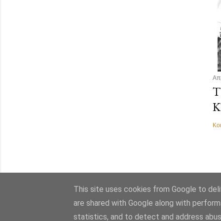
Απ
Τ
Κ
Κο
This site uses cookies from Google to deliv
are shared with Google along with perform
statistics, and to detect and address abus