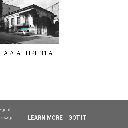
 ΤΑ ΔΙΑΤΗΡΗΤΈΑ
-agent
LEARN MORE
GOT IT
e usage