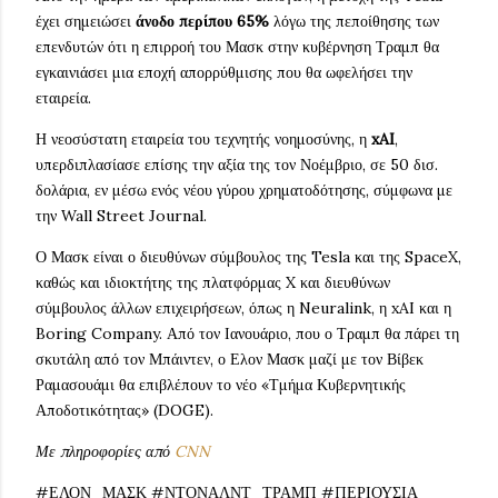
έχει σημειώσει
άνοδο περίπου 65%
λόγω της πεποίθησης των
επενδυτών ότι η επιρροή του Μασκ στην κυβέρνηση Τραμπ θα
εγκαινιάσει μια εποχή απορρύθμισης που θα ωφελήσει την
εταιρεία.
Η νεοσύστατη εταιρεία του τεχνητής νοημοσύνης, η
xAI
,
υπερδιπλασίασε επίσης την αξία της τον Νοέμβριο, σε 50 δισ.
δολάρια, εν μέσω ενός νέου γύρου χρηματοδότησης, σύμφωνα με
την Wall Street Journal.
Ο Μασκ είναι ο διευθύνων σύμβουλος της Tesla και της SpaceX,
καθώς και ιδιοκτήτης της πλατφόρμας X και διευθύνων
σύμβουλος άλλων επιχειρήσεων, όπως η Neuralink, η xAI και η
Boring Company. Από τον Ιανουάριο, που ο Τραμπ θα πάρει τη
σκυτάλη από τον Μπάιντεν, ο Ελον Μασκ μαζί με τον Βίβεκ
Ραμασουάμι θα επιβλέπουν το νέο «Τμήμα Κυβερνητικής
Αποδοτικότητας» (DOGE).
Με πληροφορίες από
CNN
#ΕΛΟΝ_ΜΑΣΚ #ΝΤΟΝΑΛΝΤ_ΤΡΑΜΠ #ΠΕΡΙΟΥΣΙΑ