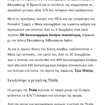
Bloomberg. Η SpaceX και οι επενδυτές της συμφώνησαν να
αγοράσουν μετοχές αξίας 1,25 δισ. δολαρίων από εργαζόμενους.
Μετά τις προεδρικές εκλογές στις ΗΠΑ και την επικράτηση του
Ντόναλντ Τραμπ, ο Μασκ απολαμβάνει την τεράστια αύξηση του
προσωπικού του πλούτου. Από τις 5 Νοεμβρίου είναι κατά
περίπου
136 δισεκατομμύρια δολάρια πλουσιότερος,
σύμφωνα
με τον δείκτη Bloomberg Billionaires Index.
Αν και οι πρώτες θέσεις του δείκτη συνήθως εναλλάσσονται, ο
Μασκ έχει αντίπαλο... τον εαυτό του. Από τις 10 Δεκεμβρίου,
πριν ο πλούτος του εκτοξευθεί στα 400 δισεκατομμύρια δολάρια,
ήταν ήδη κατά 140 δισεκατομμύρια δολάρια πλουσιότερος από
τον δεύτερο στη λίστα, τον ιδρυτή της Amazon,
Τζεφ Μπέζος
.
Εκτοξεύτηκε η μετοχή της Tesla
Οι μετοχές της
Tesla
έκλεισαν σε υψηλό ρεκόρ την Τετάρτη,
φτάνοντας τα 424,77 δολάρια στο κλείσιμο της αγοράς.
Από την ημέρα των αμερικανικών εκλογών, η μετοχή της Tesla