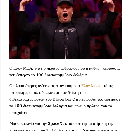
Ο Ελον Μασκ έγινε ο πρώτος άνθρωπος που η καθαρή περιουσία
του ξεπερνά τα 400 δισεκατομμύρια δολάρια.
Ο πλουσιότερος άνθρωπος στον κόσμο, ο
Έλον Μασκ
, πέτυχε
ιστορική πρωτιά: σύμφωνα με τον δείκτη των
δισεκατομμυριούχων του Bloomberg η περιουσία του ξεπέρασε
τα
400 δισεκατομμύρια δολάρια
και είναι ο πρώτος που το
πετυχαίνει.
Μια συμφωνία για την
SpaceΧ
εκτόξευσε την αποτίμηση της
εταιρείας σε περίπου 350 δισεκατομμύρια δολάρια, αναφέρει το