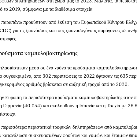
οφικών δηλητηριάσεων στη χώρα μας το 2023. Μάλιστα, τα περιστατι
ό το 2019, σύμφωνα με τα διαθέσιμα στοιχεία.
 παραπάνω προκύπτουν από έκθεση του Ευρωπαϊκού Κέντρου Ελέγ
CDC) για τις ζωονόσους και τους ζωονοσογόνους παράγοντες σε ανθρ
οτροφές.
ρούσματα καμπυλοβακτηρίωσης
πλασιάστηκαν μέσα σε ένα χρόνο τα κρούσματα καμπυλοβακτηρίωσ
ο συγκεκριμένα, από 302 περιπτώσεις το 2022 έφτασαν τις 635 περ
γκεκριμένος αριθμός βρίσκεται σε αυξητική τροχιά από το 2020.
ην Ευρώπη τα περισσότερα κρούσματα καμπυλοβακτηρίωσης στον 
η Γερμανία (40.054) και ακολουθούν η Ισπανία και η Τσεχία με 28.
τίστοιχα.
 περισσότερα περιστατικά τροφικών δηλητηριάσεων από καμπυλοβ
ν κατανάλωση συσκευασμένων φρούτων και χυμών, και έτοιμων ψημ