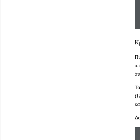
Κ
Πι
απ
ότ
Τα
(1
κα
Δε