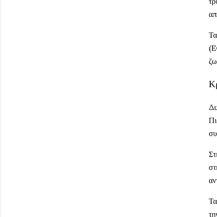
τρ
απ
Τα
(E
ζω
Κ
Δι
Πι
συ
Στ
στ
αν
Τα
τη