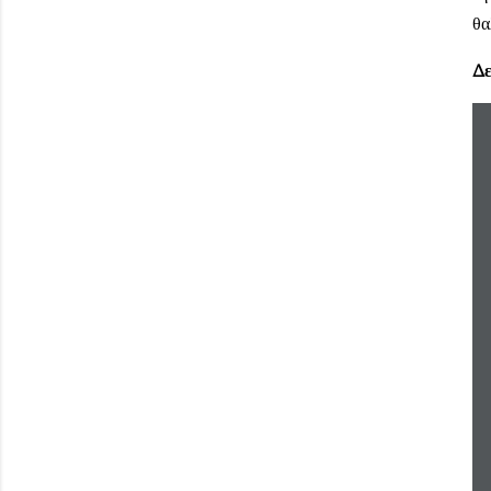
θα
Δε