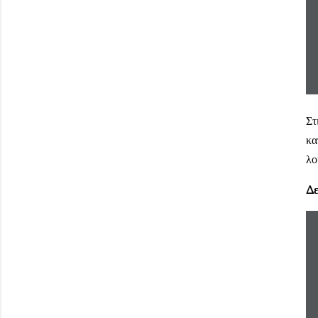
Στ
κα
λο
Δε