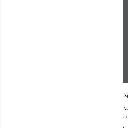
Κ
Αν
πε