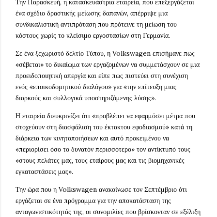
Την Παρασκευή, η κατασκευάστρια εταιρεία, που επεξεργάζεται
ένα σχέδιο δραστικής μείωσης δαπανών, απέρριψε μια
συνδικαλιστική αντιπρόταση που πρότεινε τη μείωση του
κόστους χωρίς το κλείσιμο εργοστασίων στη Γερμανία.
Σε ένα ξεχωριστό δελτίο Τύπου, η Volkswagen επισήμανε πως
«σέβεται» το δικαίωμα των εργαζομένων να συμμετάσχουν σε μια
προειδοποιητική απεργία και είπε πως πιστεύει στη συνέχιση
ενός «εποικοδομητικού διαλόγου» για «την επίτευξη μιας
διαρκούς και συλλογικά υποστηριζόμενης λύσης».
Η εταιρεία διευκρινίζει ότι «προβλέπει να εφαρμόσει μέτρα που
στοχεύουν στη διασφάλιση του έκτακτου εφοδιασμού» κατά τη
διάρκεια των κινητοποιήσεων και αυτό προκειμένου να
«περιορίσει όσο το δυνατόν περισσότερο» τον αντίκτυπό τους
«στους πελάτες μας, τους εταίρους μας και τις βιομηχανικές
εγκαταστάσεις μας».
Την ώρα που η Volkswagen ανακοίνωσε τον Σεπτέμβριο ότι
εργάζεται σε ένα πρόγραμμα για την αποκατάσταση της
ανταγωνιστικότητάς της, οι συνομιλίες που βρίσκονταν σε εξέλιξη