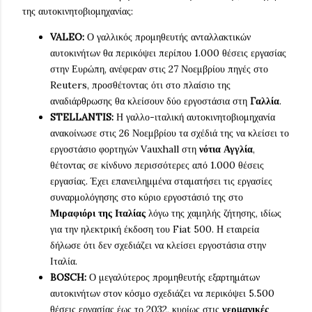
της αυτοκινητοβιομηχανίας:
VALEO:
Ο γαλλικός προμηθευτής ανταλλακτικών
αυτοκινήτων θα περικόψει περίπου 1.000 θέσεις εργασίας
στην Ευρώπη, ανέφεραν στις 27 Νοεμβρίου πηγές στο
Reuters, προσθέτοντας ότι στο πλαίσιο της
αναδιάρθρωσης θα κλείσουν δύο εργοστάσια στη
Γαλλία
.
STELLANTIS:
Η γαλλο-ιταλική αυτοκινητοβιομηχανία
ανακοίνωσε στις 26 Νοεμβρίου τα σχέδιά της να κλείσει το
εργοστάσιο φορτηγών Vauxhall στη
νότια Αγγλία
,
θέτοντας σε κίνδυνο περισσότερες από 1.000 θέσεις
εργασίας. Έχει επανειλημμένα σταματήσει τις εργασίες
συναρμολόγησης στο κύριο εργοστάσιό της στο
Μιραφιόρι της Ιταλίας
λόγω της χαμηλής ζήτησης, ιδίως
για την ηλεκτρική έκδοση του Fiat 500. Η εταιρεία
δήλωσε ότι δεν σχεδιάζει να κλείσει εργοστάσια στην
Ιταλία.
BOSCH:
Ο μεγαλύτερος προμηθευτής εξαρτημάτων
αυτοκινήτων στον κόσμο σχεδιάζει να περικόψει 5.500
θέσεις εργασίας έως το 2032, κυρίως στις
γερμανικές