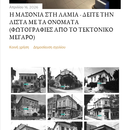
Απριλίου 16, 2026
Η ΜΑΣΟΝΊΑ ΣΤΗ ΛΑΜΊΑ - ΔΕΊΤΕ ΤΗΝ
ΛΊΣΤΑ ΜΕ ΤΑ ΟΝΌΜΑΤΑ
(ΦΩΤΟΓΡΑΦΊΕΣ ΑΠΌ ΤΟ ΤΕΚΤΟΝΙΚΌ
ΜΈΓΑΡΟ)
Κοινή χρήση
Δημοσίευση σχολίου