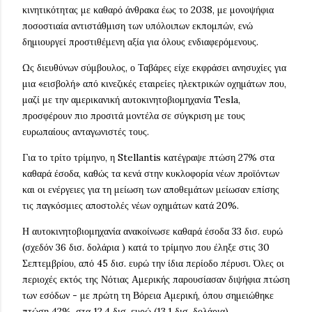
κινητικότητας με καθαρό άνθρακα έως το 2038, με μονοψήφια
ποσοστιαία αντιστάθμιση των υπόλοιπων εκπομπών, ενώ
δημιουργεί προστιθέμενη αξία για όλους ενδιαφερόμενους.
Ως διευθύνων σύμβουλος, ο Ταβάρες είχε εκφράσει ανησυχίες για
μια «εισβολή» από κινεζικές εταιρείες ηλεκτρικών οχημάτων που,
μαζί με την αμερικανική αυτοκινητοβιομηχανία Tesla,
προσφέρουν πιο προσιτά μοντέλα σε σύγκριση με τους
ευρωπαίους ανταγωνιστές τους.
Για το τρίτο τρίμηνο, η Stellantis κατέγραψε πτώση 27% στα
καθαρά έσοδα, καθώς τα κενά στην κυκλοφορία νέων προϊόντων
και οι ενέργειες για τη μείωση των αποθεμάτων μείωσαν επίσης
τις παγκόσμιες αποστολές νέων οχημάτων κατά 20%.
Η αυτοκινητοβιομηχανία ανακοίνωσε καθαρά έσοδα 33 δισ. ευρώ
(σχεδόν 36 δισ. δολάρια ) κατά το τρίμηνο που έληξε στις 30
Σεπτεμβρίου, από 45 δισ. ευρώ την ίδια περίοδο πέρυσι. Όλες οι
περιοχές εκτός της Νότιας Αμερικής παρουσίασαν διψήφια πτώση
των εσόδων - με πρώτη τη Βόρεια Αμερική, όπου σημειώθηκε
πτώση 42%, στα 12,4 δισ. ευρώ (13,1 δισ. δολάρια).