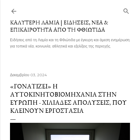
Μετάβαση στο κύριο περιεχόμενο
ΚΑΛΎΤΕΡΗ ΛΑΜΊΑ | ΕΙΔΉΣΕΙΣ, ΝΈΑ &
ΕΠΙΚΑΙΡΌΤΗΤΑ ΑΠΌ ΤΗ ΦΘΙΏΤΙΔΑ
Ειδήσεις από τη Λαμία και τη Φθιώτιδα με έγκυρη και άμεση ενημέρωση
για τοπικά νέα, κοινωνία, αθλητικά και εξελίξεις της περιοχής.
Δεκεμβρίου 03, 2024
«ΓΟΝΑΤΊΖΕΙ» Η
ΑΥΤΟΚΙΝΗΤΟΒΙΟΜΗΧΑΝΊΑ ΣΤΗΝ
ΕΥΡΏΠΗ - ΧΙΛΙΆΔΕΣ ΑΠΟΛΎΣΕΙΣ, ΠΟΎ
ΚΛΕΊΝΟΥΝ ΕΡΓΟΣΤΆΣΙΑ