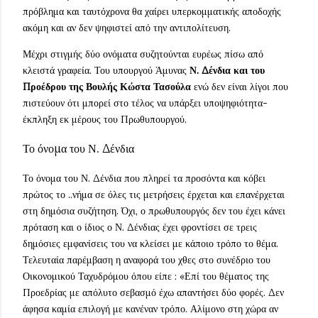
πρόβλημα και ταυτόχρονα θα χαίρει υπερκομματικής αποδοχής
ακόμη και αν δεν ψηφιστεί από την αντιπολίτευση.
Μέχρι στιγμής δύο ονόματα συζητούνται ευρέως πίσω από
κλειστά γραφεία. Του υπουργού Άμυνας
Ν. Δένδια και του
Προέδρου της Βουλής Κώστα Τασούλα
ενώ δεν είναι λίγοι που
πιστεύουν ότι μπορεί στο τέλος να υπάρξει υποψηφιότητα-
έκπληξη εκ μέρους του Πρωθυπουργού.
Το όνομα του Ν. Δένδια
Το όνομα του Ν. Δένδια που πληρεί τα προσόντα και κόβει
πρώτος το ..νήμα σε όλες τις μετρήσεις έρχεται και επανέρχεται
στη δημόσια συζήτηση. Όχι, ο πρωθυπουργός δεν του έχει κάνει
πρόταση και ο ίδιος ο Ν. Δένδιας έχει φροντίσει σε τρεις
δημόσιες εμφανίσεις του να κλείσει με κάποιο τρόπο το θέμα.
Τελευταία παρέμβαση η αναφορά του χθες στο συνέδριο του
Οικονομικού Ταχυδρόμου όπου είπε : «Επί του θέματος της
Προεδρίας με απόλυτο σεβασμό έχω απαντήσει δύο φορές. Δεν
άφησα καμία επιλογή με κανέναν τρόπο. Αλίμονο στη χώρα αν