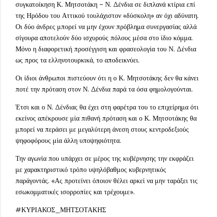
συγκατοίκηση Κ. Μητσοτάκη – Ν. Δένδια σε διπλανά κτίρια επί
της Ηρόδου του Αττικού τουλάχιστον «δύσκολη» αν όχι αδύνατη.
Οι δύο άνδρες μπορεί να μην έχουν πρόβλημα συνεργασίας αλλά
σίγουρα αποτελούν δύο ισχυρούς πόλους μέσα στο ίδιο κόμμα.
Μόνο η διαφορετική προσέγγιση και φρασεολογία του Ν. Δένδια
ως προς τα ελληνοτουρκικά, το αποδεικνύει.
Οι ίδιοι άνθρωποι πιστεύουν ότι η ο Κ. Μητσοτάκης δεν θα κάνει
ποτέ την πρόταση στον Ν. Δένδια παρά τα όσα φημολογούνται.
Έτσι και ο Ν. Δένδιας θα έχει στη φαρέτρα του το επιχείρημα ότι
εκείνος απέκρουσε μία πιθανή πρόταση και ο Κ. Μητσοτάκης θα
μπορεί να περάσει με μεγαλύτερη άνεση στους κεντροδεξιούς
ψηφοφόρους μία άλλη υποψηφιότητα.
Την αγωνία που υπάρχει σε μέρος της κυβέρνησης την εκφράζει
με χαρακτηριστικό τρόπο υψηλόβαθμος κυβερνητικός
παράγοντάς. «Ας προτείνει όποιον θέλει αρκεί να μην ταράξει τις
εσωκομματικές ισορροπίες και τρέχουμε».
#ΚΥΡΙΑΚΟΣ_ΜΗΤΣΟΤΑΚΗΣ