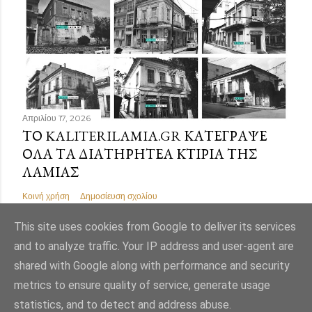
Απριλίου 17, 2026
ΤΟ KALITERILAMIA.GR ΚΑΤΈΓΡΑΨΕ
ΌΛΑ ΤΑ ΔΙΑΤΗΡΗΤΈΑ ΚΤΊΡΙΑ ΤΗΣ
ΛΑΜΊΑΣ
Κοινή χρήση
Δημοσίευση σχολίου
This site uses cookies from Google to deliver its services
and to analyze traffic. Your IP address and user-agent are
shared with Google along with performance and security
Από το Blogger
metrics to ensure quality of service, generate usage
statistics, and to detect and address abuse.
Εικόνες θέματος από
Mae Burke