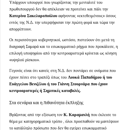
Υπάρχουν υπουργοί που γνωρίζοντας την μενταλιτέ του
πρωθυπουργού δεν θα απέκλειαν να προτείνει και πάλι την
Κατερίνα Σακελαροπούλου
αφήνοντας «εκτεθειμένους» όσους
εντός της Ν.Δ. την υπερψήφισαν την πρώτη φορά και τώρα την
απορρίπτουν.
Οι περισσότεροι κυβερνητικοί, ωστόσο, πιστεύουν ότι μετά τη
διαγραφή Σαμαρά και το εσωκομματικό ρήγμα που προκάλεσε, η
επιλογή υποψηφίου από την κεντροαριστερά κρίνεται ως κίνηση
«υψηλού ρίσκου».
Γεγονός είναι ότι κανείς στη Ν.Δ. δεν ποντάρει σε ονόματα που
έχουν πέσει στο τραπέζι όπως του
Λουκά Παπαδήμου ή του
Ευάγγελου Βενιζέλου ή του Γιάννη Στουρνάρα που έχουν
κεντροαριστερές ή Σημιτικές καταβολές.
Στα σενάρια και η πιθανότητα έκπληξης
Βγάζοντας από την εξίσωση τον
Κ. Καραμανλή
που έκλεισε το
θέμα με κατηγορηματικό τρόπο , όλοι προσπαθούν να μαντέψουν
το κατάλληλο πρόσωπο που δεν θα εγείρει εσωκομματικό