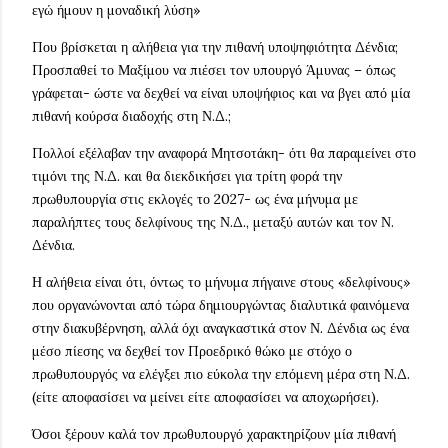
εγώ ήμουν η μοναδική λύση»
Που βρίσκεται η αλήθεια για την πιθανή υποψηφιότητα Δένδια;
Προσπαθεί το Μαξίμου να πιέσει τον υπουργό Άμυνας – όπως
γράφεται- ώστε να δεχθεί να είναι υποψήφιος και να βγει από μία
πιθανή κούρσα διαδοχής στη Ν.Δ.;
Πολλοί εξέλαβαν την αναφορά Μητσοτάκη- ότι θα παραμείνει στο
τιμόνι της Ν.Δ. και θα διεκδικήσει για τρίτη φορά την
πρωθυπουργία στις εκλογές το 2027- ως ένα μήνυμα με
παραλήπτες τους δελφίνους της Ν.Δ., μεταξύ αυτών και τον Ν.
Δένδια.
Η αλήθεια είναι ότι, όντως το μήνυμα πήγαινε στους «δελφίνους»
που οργανώνονται από τώρα δημιουργώντας διαλυτικά φαινόμενα
στην διακυβέρνηση, αλλά όχι αναγκαστικά στον Ν. Δένδια ως ένα
μέσο πίεσης να δεχθεί τον Προεδρικό θώκο με στόχο ο
πρωθυπουργός να ελέγξει πιο εύκολα την επόμενη μέρα στη Ν.Δ.
(είτε αποφασίσει να μείνει είτε αποφασίσει να αποχωρήσει).
Όσοι ξέρουν καλά τον πρωθυπουργό χαρακτηρίζουν μία πιθανή