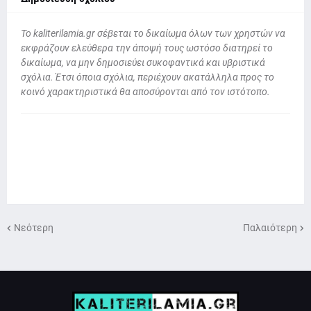
To kaliterilamia.gr σέβεται το δικαίωμα όλων των χρηστών να
εκφράζουν ελεύθερα την άποψή τους ωστόσο διατηρεί το
δικαίωμα, να μην δημοσιεύει συκοφαντικά και υβριστικά
σχόλια. Έτσι όποια σχόλια, περιέχουν ακατάλληλα προς το
κοινό χαρακτηριστικά θα αποσύρονται από τον ιστότοπο.
Νεότερη
Παλαιότερη