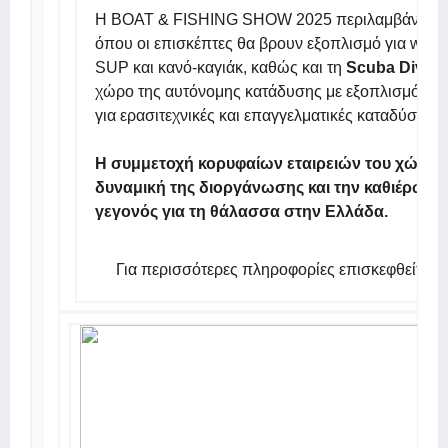
Η BOAT & FISHING SHOW 2025 περιλαμβάνει τ
όπου οι επισκέπτες θα βρουν εξοπλισμό για windsu
SUP και κανό-καγιάκ, καθώς και τη
Scuba Dive 
χώρο της αυτόνομης κατάδυσης με εξοπλισμό, υπ
για ερασιτεχνικές και επαγγελματικές καταδύσεις.
Η συμμετοχή κορυφαίων εταιρειών του χώρου 
δυναμική της διοργάνωσης και την καθιέρωσή
γεγονός για τη θάλασσα στην Ελλάδα.
Για περισσότερες πληροφορίες επισκεφθείτε:
w