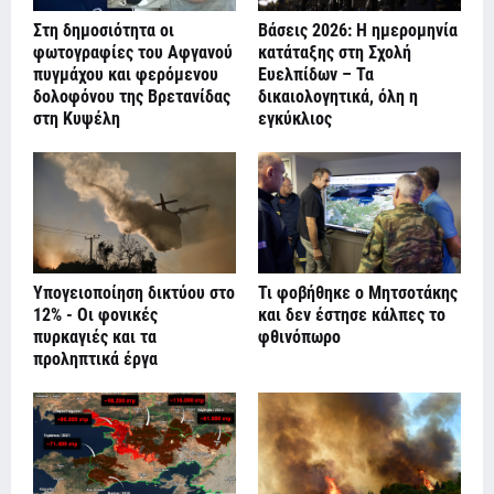
Στη δημοσιότητα οι
Βάσεις 2026: Η ημερομηνία
φωτογραφίες του Αφγανού
κατάταξης στη Σχολή
πυγμάχου και φερόμενου
Ευελπίδων – Τα
δολοφόνου της Βρετανίδας
δικαιολογητικά, όλη η
στη Κυψέλη
εγκύκλιος
Υπογειοποίηση δικτύου στο
Τι φοβήθηκε ο Μητσοτάκης
12% - Οι φονικές
και δεν έστησε κάλπες το
πυρκαγιές και τα
φθινόπωρο
προληπτικά έργα