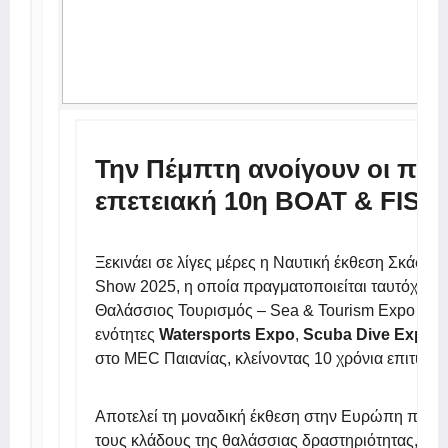
Την Πέμπτη ανοίγουν οι πύλε
επετειακή 10η BOAT & FIS
Ξεκινάει σε λίγες μέρες η Ναυτική έκθεση Σκάφος
Show 2025, η οποία πραγματοποιείται ταυτόχρονα
Θαλάσσιος Τουρισμός – Sea & Tourism Expo και τι
ενότητες
Watersports Expo
,
Scuba Dive Expo
κ
στο MEC Παιανίας, κλείνοντας 10 χρόνια επιτυχη
Αποτελεί τη μοναδική έκθεση στην Ευρώπη που κ
τους κλάδους της θαλάσσιας δραστηριότητας,
συ