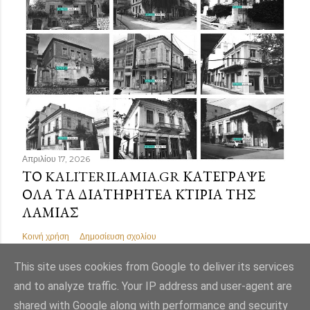
Απριλίου 17, 2026
ΤΟ KALITERILAMIA.GR ΚΑΤΈΓΡΑΨΕ
ΌΛΑ ΤΑ ΔΙΑΤΗΡΗΤΈΑ ΚΤΊΡΙΑ ΤΗΣ
ΛΑΜΊΑΣ
Κοινή χρήση
Δημοσίευση σχολίου
This site uses cookies from Google to deliver its services
and to analyze traffic. Your IP address and user-agent are
shared with Google along with performance and security