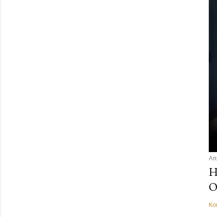
Απ
Η
Ο
Κο