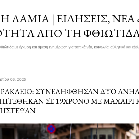
Μετάβαση στο κύριο περιεχόμενο
 ΛΑΜΊΑ | ΕΙΔΉΣΕΙΣ, ΝΈΑ
ΌΤΗΤΑ ΑΠΌ ΤΗ ΦΘΙΏΤΙΔ
θιώτιδα με έγκυρη και άμεση ενημέρωση για τοπικά νέα, κοινωνία, αθλητικά και εξελί
ρτίου 03, 2025
ΡΆΚΛΕΙΟ: ΣΥΝΕΛΉΦΘΗΣΑΝ ΔΎΟ ΑΝΉΛ
ΠΙΤΈΘΗΚΑΝ ΣΕ 19ΧΡΟΝΟ ΜΕ ΜΑΧΑΊΡΙ 
ΉΣΤΕΨΑΝ