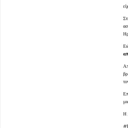
εί
Στ
ασ
Ηρ
Ει
απ
Απ
βρ
το
Επ
μι
Η 
#