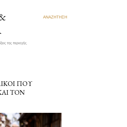
 &
ΑΝΑΖΉΤΗΣΗ
Α
ξεις της περιοχής.
ΙΚΟΙ ΠΟΥ
ΚΑΙ ΤΟΝ