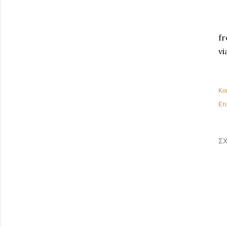
fr
vi
Κο
Ετι
ΣΧ