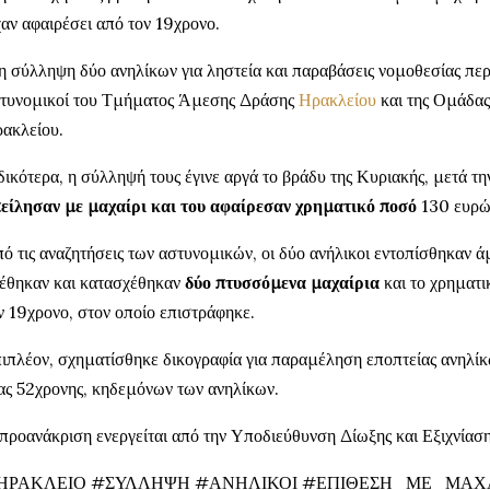
χαν αφαιρέσει από τον 19χρονο.
η σύλληψη δύο ανηλίκων για ληστεία και παραβάσεις νομοθεσίας πε
τυνομικοί του Τμήματος Άμεσης Δράσης
Ηρακλείου
και της Ομάδα
ακλείου.
δικότερα, η σύλληψή τους έγινε αργά το βράδυ της Κυριακής, μετά τη
είλησαν με μαχαίρι και του αφαίρεσαν χρηματικό ποσό
130 ευρώ
ό τις αναζητήσεις των αστυνομικών, οι δύο ανήλικοι εντοπίσθηκαν ά
έθηκαν και κατασχέθηκαν
δύο πτυσσόμενα μαχαίρια
και το χρηματι
ν 19χρονο, στον οποίο επιστράφηκε.
ιπλέον, σχηματίσθηκε δικογραφία για παραμέληση εποπτείας ανηλίκ
ας 52χρονης, κηδεμόνων των ανηλίκων.
προανάκριση ενεργείται από την Υποδιεύθυνση Δίωξης και Εξιχνία
ΗΡΑΚΛΕΙΟ #ΣΥΛΛΗΨΗ #ΑΝΗΛΙΚΟΙ #ΕΠΙΘΕΣΗ_ΜΕ_ΜΑΧΑ