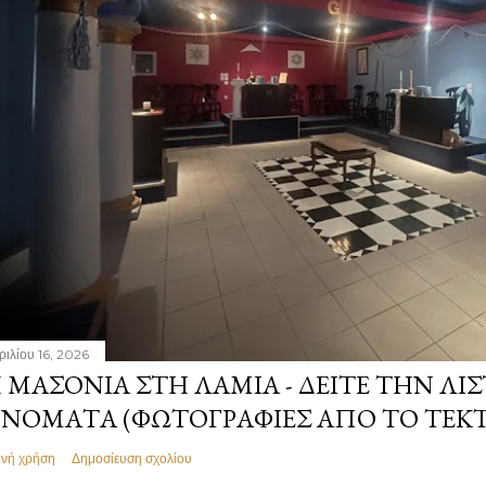
ριλίου 16, 2026
 ΜΑΣΟΝΊΑ ΣΤΗ ΛΑΜΊΑ - ΔΕΊΤΕ ΤΗΝ ΛΊΣ
ΝΌΜΑΤΑ (ΦΩΤΟΓΡΑΦΊΕΣ ΑΠΌ ΤΟ ΤΕΚ
ινή χρήση
Δημοσίευση σχολίου