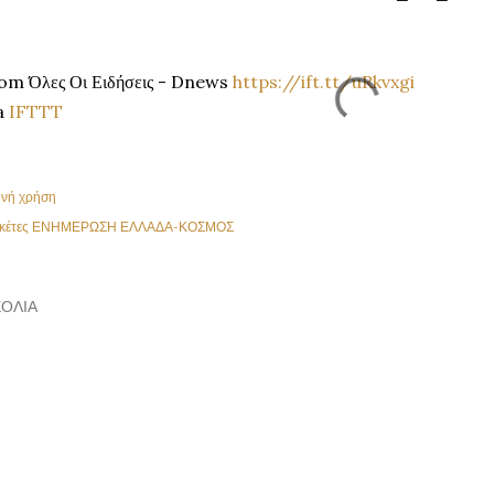
om Όλες Οι Ειδήσεις - Dnews
https://ift.tt/uRkvxgi
a
IFTTT
ινή χρήση
κέτες
ΕΝΗΜΕΡΩΣΗ ΕΛΛΑΔΑ-ΚΟΣΜΟΣ
ΌΛΙΑ