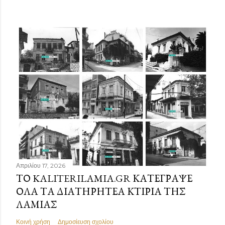
Απριλίου 17, 2026
ΤΟ KALITERILAMIA.GR ΚΑΤΈΓΡΑΨΕ
ΌΛΑ ΤΑ ΔΙΑΤΗΡΗΤΈΑ ΚΤΊΡΙΑ ΤΗΣ
ΛΑΜΊΑΣ
Κοινή χρήση
Δημοσίευση σχολίου