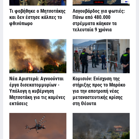
Τι φοβήθηκε ο Μητσοτάκης
Λαγουβάρδος για φωτιές:
και δεν έστησε κάλπες το
Πάνω από 480.000
φθινόπωρο
στρέμματα κάηκαν τα
τελευταία 9 χρόνια
Νέα Αριστερά: Αγνοούνται
Κομισιόν: Ενίσχυση της
έργα δισεκατομμυρίων -
στήριξης προς το Μαρόκο
Υπόλογη η κυβέρνηση
για την αποτροπή νέας
Μητσοτάκη για τις καμένες
μεταναστευτικής κρίσης
εκτάσεις
στη Θέουτα