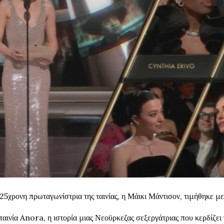
25χρονη πρωταγωνίστρια της ταινίας, η Μάικι Μάντισον, τιμήθηκε μ
ταινία Anora, η ιστορία μιας Νεοϋρκεζας σεξεργάτριας που κερδίζει τ