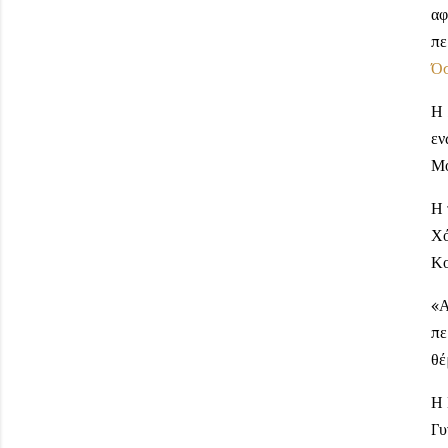
αφ
πε
Ό
Η 
εν
Μο
Η 
Χό
Κο
«Α
πε
θέ
Η 
Γυ