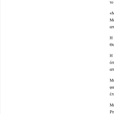
το
«Μ
Μά
απ
Η 
Θα
Η 
όπ
απ
Μι
φα
έπ
Με
Pr