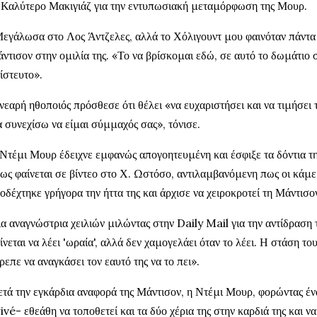
 Καλύτερο Μακιγιάζ για την εντυπωσιακή μεταμόρφωση της Μουρ.
εγάλωσα στο Λος Άντζελες, αλλά το Χόλιγουντ μου φαινόταν πάντα 
ντισον στην ομιλία της. «Το να βρίσκομαι εδώ, σε αυτό το δωμάτιο 
ίστευτο».
νεαρή ηθοποιός πρόσθεσε ότι θέλει «να ευχαριστήσει και να τιμήσει 
 συνεχίσω να είμαι σύμμαχός σας», τόνισε.
Ντέμι Μουρ έδειχνε εμφανώς απογοητευμένη και έσφιξε τα δόντια τη
ως φαίνεται σε βίντεο στο Χ. Ωστόσο, αντιλαμβανόμενη πως οι κάμε
οδέχτηκε γρήγορα την ήττα της και άρχισε να χειροκροτεί τη Μάντισο
α αναγνώστρια χειλιών μιλώντας στην Daily Mail για την αντίδραση
ίνεται να λέει 'ωραία', αλλά δεν χαμογελάει όταν το λέει. Η στάση το
ρεπε να αναγκάσει τον εαυτό της να το πει».
τά την εγκάρδια αναφορά της Μάντισον, η Ντέμι Μουρ, φορώντας 
ivé- εθεάθη να τοποθετεί και τα δύο χέρια της στην καρδιά της και ν