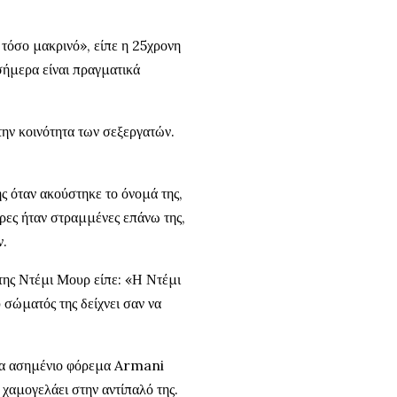
τόσο μακρινό», είπε η 25χρονη
σήμερα είναι πραγματικά
την κοινότητα των σεξεργατών.
ς όταν ακούστηκε το όνομά της,
ρες ήταν στραμμένες επάνω της,
ν.
 της Ντέμι Μουρ είπε: «Η Ντέμι
υ σώματός της δείχνει σαν να
ένα ασημένιο φόρεμα Armani
α χαμογελάει στην αντίπαλό της.