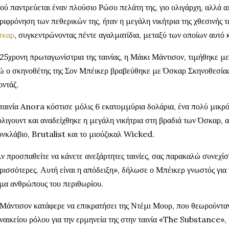
ού παντρεύεται έναν πλούσιο Ρώσο πελάτη της, γιο ολιγάρχη, αλλά α
ριφρόνηση των πεθερικών της, ήταν η μεγάλη νικήτρια της χθεσινής 
σκαρ
, συγκεντρώνοντας πέντε αγαλματίδια, μεταξύ των οποίων αυτό κ
25χρονη πρωταγωνίστρια της ταινίας, η Μάικι Μάντισον, τιμήθηκε μ
ώ ο σκηνοθέτης της Σον Μπέικερ βραβεύθηκε με Όσκαρ Σκηνοθεσίας
ντάζ.
ταινία Anora κόστισε μόλις 6 εκατομμύρια δολάρια, ένα πολύ μικρό
λιγουντ και αναδείχθηκε η μεγάλη νικήτρια στη βραδιά των Όσκαρ, απ
νκλάβιο, Brutalist και το μιούζικαλ Wicked.
ν προσπαθείτε να κάνετε ανεξάρτητες ταινίες, σας παρακαλώ συνεχίσ
ρισσότερες. Αυτή είναι η απόδειξη», δήλωσε ο Μπέικερ γνωστός για τ
μα ανθρώπους του περιθωρίου.
Μάντισον κατάφερε να επικρατήσει της Ντέμι Μουρ, που θεωρούνταν
ναικείου ρόλου για την ερμηνεία της στην ταινία «The Substance», 