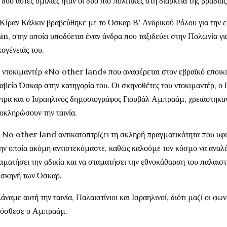
 δύο αυτές ομιλίες ήταν οι δύο πιο πολιτικές στη διάρκεια της βραδιάς
Κίραν Κάλκιν βραβεύθηκε με το Όσκαρ Β' Ανδρικού Ρόλου για την ερ
in, στην οποία υποδύεται έναν άνδρα που ταξιδεύει στην Πολωνία για
κογένειάς του.
 ντοκιμαντέρ «No other land» που αναφέρεται στον εβραϊκό εποικ
αβείο Όσκαρ στην κατηγορία του. Οι σκηνοθέτες του ντοκιμαντέρ, ο
τρα και ο Ισραηλινός δημοσιογράφος Γιουβάλ Αμπραάμ, χρειάστηκαν 
οκληρώσουν την ταινία.
 No other land αντικατοπτρίζει τη σκληρή πραγματικότητα που υφι
ην οποία ακόμη αντιστεκόμαστε, καθώς καλούμε τον κόσμο να αναλά
αματήσει την αδικία και να σταματήσει την εθνοκάθαρση του παλαιστ
 σκηνή των Όσκαρ.
άναμε αυτή την ταινία, Παλαιστίνιοι και Ισραηλινοί, διότι μαζί οι φων
όσθεσε ο Αμπραάμ.