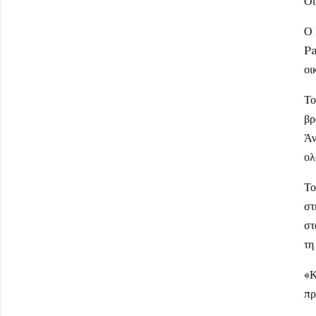
Οι
Ο 
Pa
οι
Το
βρ
Άν
ολ
Το
στ
στ
τη
«Κ
πρ