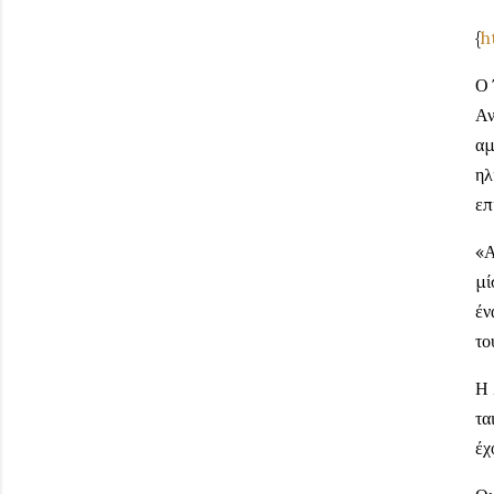
{
h
Ο 
Αν
αμ
ηλ
επ
«Α
μί
έν
το
Η 
τα
έχ