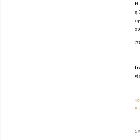
Η 
η 
τη
συ
#
fr
vi
Κο
Ετι
ΣΧ