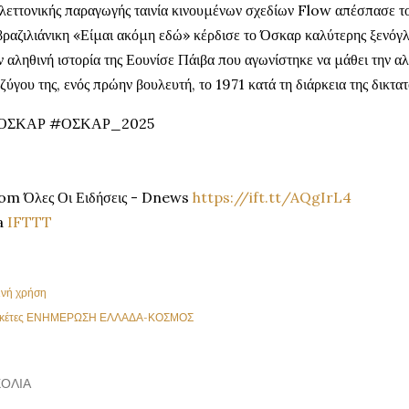
λεττονικής παραγωγής ταινία κινουμένων σχεδίων Flow απέσπασε το
βραζιλιάνικη «Είμαι ακόμη εδώ» κέρδισε το Όσκαρ καλύτερης ξενόγλω
ν αληθινή ιστορία της Εουνίσε Πάιβα που αγωνίστηκε να μάθει την αλ
ζύγου της, ενός πρώην βουλευτή, το 1971 κατά τη διάρκεια της δικτα
ΟΣΚΑΡ #ΟΣΚΑΡ_2025
om Όλες Οι Ειδήσεις - Dnews
https://ift.tt/AQgIrL4
a
IFTTT
ινή χρήση
κέτες
ΕΝΗΜΕΡΩΣΗ ΕΛΛΑΔΑ-ΚΟΣΜΟΣ
ΌΛΙΑ