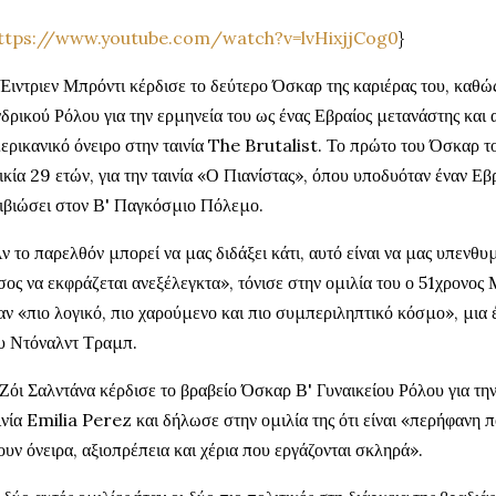
ttps://www.youtube.com/watch?v=lvHixjjCog0
}
Έιντριεν Μπρόντι κέρδισε το δεύτερο Όσκαρ της καριέρας του, καθώ
δρικού Ρόλου για την ερμηνεία του ως ένας Εβραίος μετανάστης και 
ερικανικό όνειρο στην ταινία The Brutalist. Το πρώτο του Όσκαρ το 
ικία 29 ετών, για την ταινία «Ο Πιανίστας», όπου υποδυόταν έναν Εβ
ιβιώσει στον Β' Παγκόσμιο Πόλεμο.
ν το παρελθόν μπορεί να μας διδάξει κάτι, αυτό είναι να μας υπενθυ
σος να εκφράζεται ανεξέλεγκτα», τόνισε στην ομιλία του ο 51χρονος 
αν «πιο λογικό, πιο χαρούμενο και πιο συμπεριληπτικό κόσμο», μι
υ Ντόναλντ Τραμπ.
Ζόι Σαλντάνα κέρδισε το βραβείο Όσκαρ Β' Γυναικείου Ρόλου για τη
ινία Emilia Perez και δήλωσε στην ομιλία της ότι είναι «περήφανη π
ουν όνειρα, αξιοπρέπεια και χέρια που εργάζονται σκληρά».