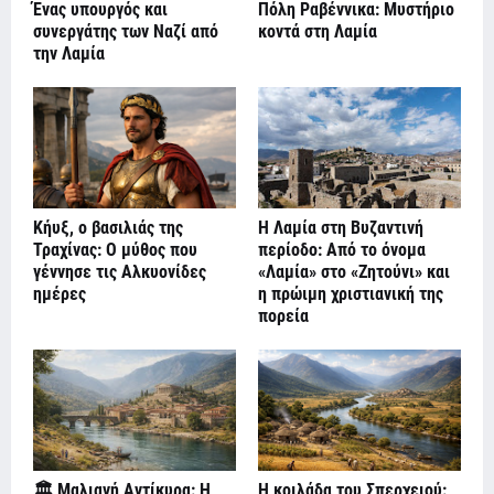
Ένας υπουργός και
Πόλη Ραβέννικα: Μυστήριο
συνεργάτης των Ναζί από
κοντά στη Λαμία
την Λαμία
Κήυξ, ο βασιλιάς της
Η Λαμία στη Βυζαντινή
Τραχίνας: Ο μύθος που
περίοδο: Από το όνομα
γέννησε τις Αλκυονίδες
«Λαμία» στο «Ζητούνι» και
ημέρες
η πρώιμη χριστιανική της
πορεία
🏛️ Μαλιανή Αντίκυρα: Η
Η κοιλάδα του Σπερχειού: