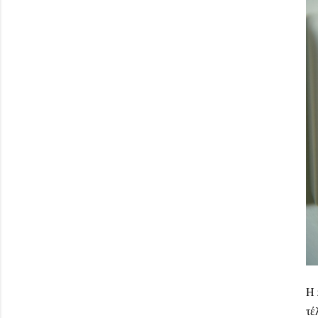
Η 
τέ