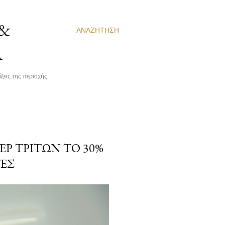
 &
ΑΝΑΖΉΤΗΣΗ
Α
ξεις της περιοχής.
ΈΡ ΤΡΊΤΩΝ ΤΟ 30%
ΈΣ