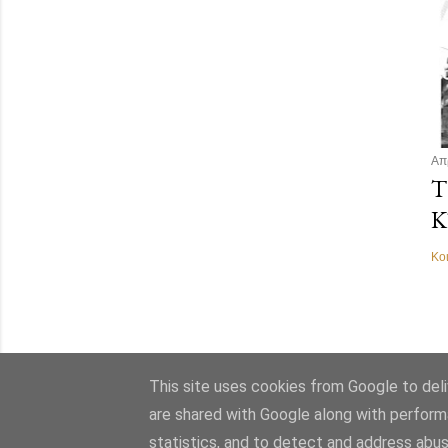
Απ
Τ
Κ
Κο
This site uses cookies from Google to deliv
are shared with Google along with perform
statistics, and to detect and address abus