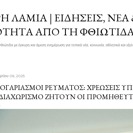
Μετάβαση στο κύριο περιεχόμενο
 ΛΑΜΊΑ | ΕΙΔΉΣΕΙΣ, ΝΈΑ
ΌΤΗΤΑ ΑΠΌ ΤΗ ΦΘΙΏΤΙΔ
θιώτιδα με έγκυρη και άμεση ενημέρωση για τοπικά νέα, κοινωνία, αθλητικά και εξελί
ρτίου 06, 2025
ΟΓΑΡΙΑΣΜΟΊ ΡΕΎΜΑΤΟΣ: ΧΡΕΏΣΕΙΣ ΥΠ
 ΔΙΑΧΩΡΙΣΜΌ ΖΗΤΟΎΝ ΟΙ ΠΡΟΜΗΘΕΥΤ