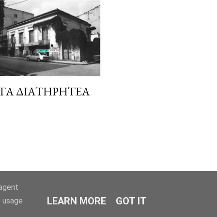
 ΤΑ ΔΙΑΤΗΡΗΤΈΑ
-agent
LEARN MORE
GOT IT
e usage