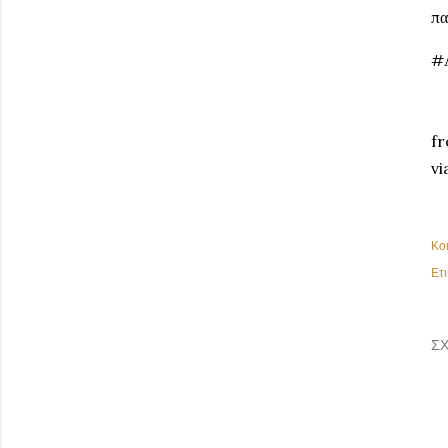
πα
#
fr
vi
Κο
Ετι
ΣΧ