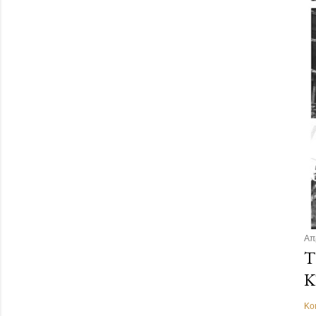
Απ
Τ
Κ
Κο