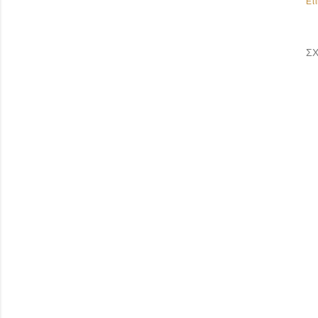
Ετι
ΣΧ