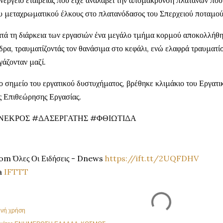
νεργείο εταιρείας που είχε αναλάβει την απομάκρυνση πλατάνων που
υ μεταχρωματικού έλκους στο πλατανόδασος του Σπερχειού ποταμού
τά τη διάρκεια των εργασιών ένα μεγάλο τμήμα κορμού αποκολλήθη
δρα, τραυματίζοντάς τον θανάσιμα στο κεφάλι, ενώ ελαφρά τραυματί
γάζονταν μαζί.
ο σημείο του εργατικού δυστυχήματος, βρέθηκε κλιμάκιο του Εργατι
ς Επιθεώρησης Εργασίας.
ΝΕΚΡΟΣ #ΔΑΣΕΡΓΑΤΗΣ #ΦΘΙΩΤΙΔΑ
om Όλες Οι Ειδήσεις - Dnews
https://ift.tt/2UQFDHV
a
IFTTT
ινή χρήση