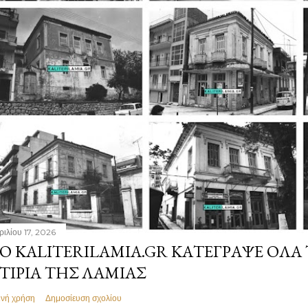
ριλίου 17, 2026
Ο KALITERILAMIA.GR ΚΑΤΈΓΡΑΨΕ ΌΛΑ
ΤΊΡΙΑ ΤΗΣ ΛΑΜΊΑΣ
ινή χρήση
Δημοσίευση σχολίου