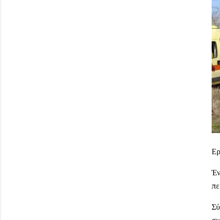
Ερ
Έν
πε
Σύ