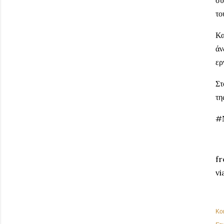
συ
το
Κα
άν
ερ
Στ
τη
#
fr
vi
Κο