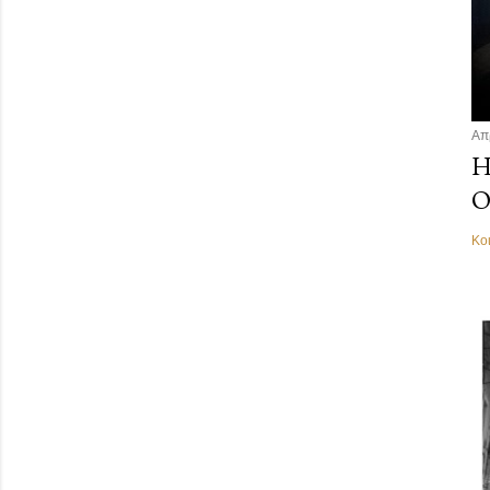
Απ
Η
Ο
Κο