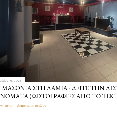
ριλίου 16, 2026
 ΜΑΣΟΝΊΑ ΣΤΗ ΛΑΜΊΑ - ΔΕΊΤΕ ΤΗΝ ΛΊΣ
ΝΌΜΑΤΑ (ΦΩΤΟΓΡΑΦΊΕΣ ΑΠΌ ΤΟ ΤΕΚ
ινή χρήση
Δημοσίευση σχολίου