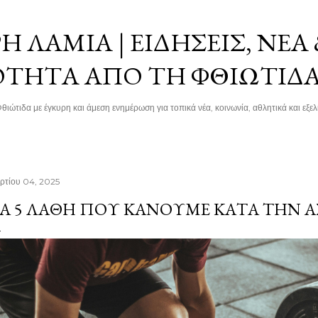
Μετάβαση στο κύριο περιεχόμενο
 ΛΑΜΊΑ | ΕΙΔΉΣΕΙΣ, ΝΈΑ
ΌΤΗΤΑ ΑΠΌ ΤΗ ΦΘΙΏΤΙΔ
θιώτιδα με έγκυρη και άμεση ενημέρωση για τοπικά νέα, κοινωνία, αθλητικά και εξελί
ρτίου 04, 2025
Α 5 ΛΆΘΗ ΠΟΥ ΚΆΝΟΥΜΕ ΚΑΤΆ ΤΗΝ 