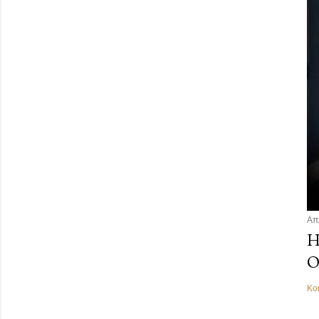
Απ
Η
Ο
Κο