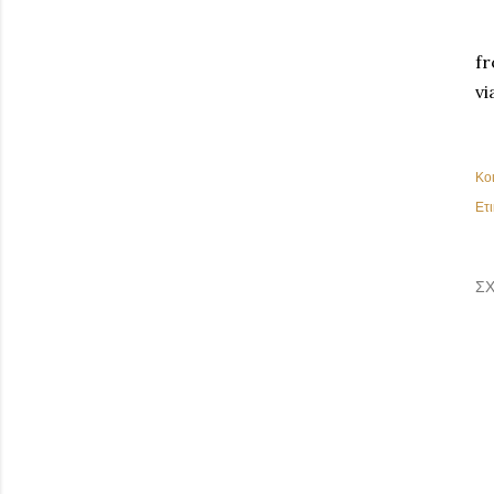
fr
vi
Κο
Ετι
ΣΧ