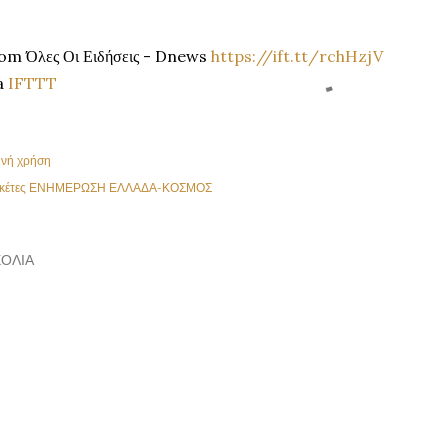
om Όλες Οι Ειδήσεις - Dnews
https://ift.tt/rchHzjV
a
IFTTT
ινή χρήση
κέτες
ΕΝΗΜΕΡΩΣΗ ΕΛΛΑΔΑ-ΚΟΣΜΟΣ
ΌΛΙΑ