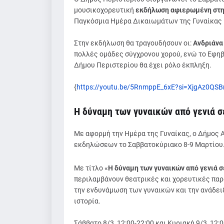
μουσικοχορευτική
εκδήλωση αφιερωμένη στη
Παγκόσμια Ημέρα Δικαιωμάτων της Γυναίκας
Στην εκδήλωση θα τραγουδήσουν οι:
Ανδριάνα
πολλές ομάδες σύγχρονου χορού, ενώ το Εφηβ
Δήμου Περιστερίου θα έχει ρόλο έκπληξη.
{
https://youtu.be/5RnmppE_6xE?si=XjgAz0QS
Η δύναμη των γυναικών από γενιά σ
Με αφορμή την Ημέρα της Γυναίκας, ο Δήμος
εκδηλώσεων το Σαββατοκύριακο 8-9 Μαρτίου
Με τίτλο «
Η δύναμη των γυναικών από γενιά σ
περιλαμβάνουν θεατρικές και χορευτικές παρα
την ενδυνάμωση των γυναικών και την ανάδειξ
ιστορία.
Σάββατο 8/3, 12:00-22:00 και Κυριακή 9/3, 12:0