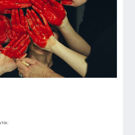
νται: