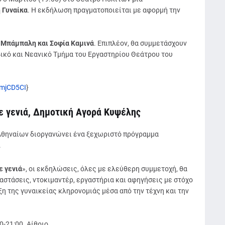
 Γυναίκα
. Η εκδήλωση πραγματοποιείται με αφορμή την
 Μπάμπαλη και Σοφία Καμινά
. Επιπλέον, θα συμμετάσχουν
ικό και Νεανικό Τμήμα του Εργαστηρίου Θεάτρου του
BmjCD5CI
}
ε γενιά, Δημοτική Αγορά Κυψέλης
 Αθηναίων διοργανώνει ένα ξεχωριστό πρόγραμμα
.
ε γενιά
», οι εκδηλώσεις, όλες με ελεύθερη συμμετοχή, θα
στάσεις, ντοκιμαντέρ, εργαστήρια και αφηγήσεις με στόχο
η της γυναικείας κληρονομιάς μέσα από την τέχνη και την
0-21:00. Αίθριο