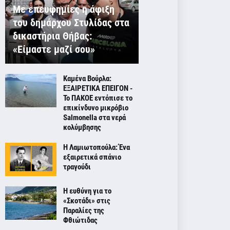
Με επευφημίες η άφιξη
του δημάρχου Στυλίδας στα
δικαστήρια Θήβας:
«Είμαστε μαζί σου»
Καμένα Βούρλα:
ΕΞΑΙΡΕΤΙΚΑ ΕΠΕΙΓΟΝ -
Το ΠΑΚΟΕ εντόπισε το
επικίνδυνο μικρόβιο
Salmonella στα νερά
κολύμβησης
Η Λαμιωτοπούλα: Ένα
εξαιρετικά σπάνιο
τραγούδι
Η ευθύνη για το
«Σκοτάδι» στις
Παραλίες της
Φθιώτιδας