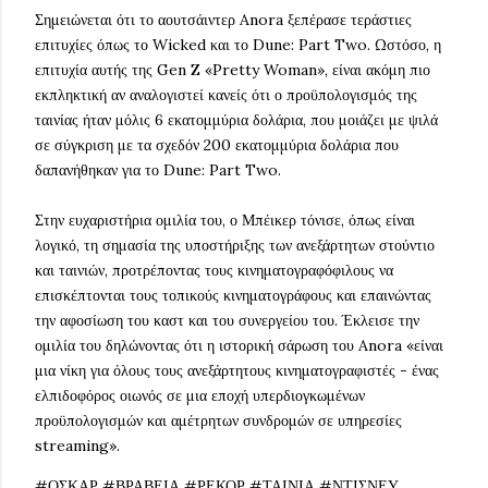
Σημειώνεται ότι το αουτσάιντερ Anora ξεπέρασε τεράστιες
επιτυχίες όπως το Wicked και το Dune: Part Two. Ωστόσο, η
επιτυχία αυτής της Gen Z «Pretty Woman», είναι ακόμη πιο
εκπληκτική αν αναλογιστεί κανείς ότι ο προϋπολογισμός της
ταινίας ήταν μόλις 6 εκατομμύρια δολάρια, που μοιάζει με ψιλά
σε σύγκριση με τα σχεδόν 200 εκατομμύρια δολάρια που
δαπανήθηκαν για το Dune: Part Two.
Στην ευχαριστήρια ομιλία του, ο Μπέικερ τόνισε, όπως είναι
λογικό, τη σημασία της υποστήριξης των ανεξάρτητων στούντιο
και ταινιών, προτρέποντας τους κινηματογραφόφιλους να
επισκέπτονται τους τοπικούς κινηματογράφους και επαινώντας
την αφοσίωση του καστ και του συνεργείου του. Έκλεισε την
ομιλία του δηλώνοντας ότι η ιστορική σάρωση του Anora «είναι
μια νίκη για όλους τους ανεξάρτητους κινηματογραφιστές - ένας
ελπιδοφόρος οιωνός σε μια εποχή υπερδιογκωμένων
προϋπολογισμών και αμέτρητων συνδρομών σε υπηρεσίες
streaming».
#ΟΣΚΑΡ #ΒΡΑΒΕΙΑ #ΡΕΚΟΡ #ΤΑΙΝΙΑ #ΝΤΙΣΝΕΥ