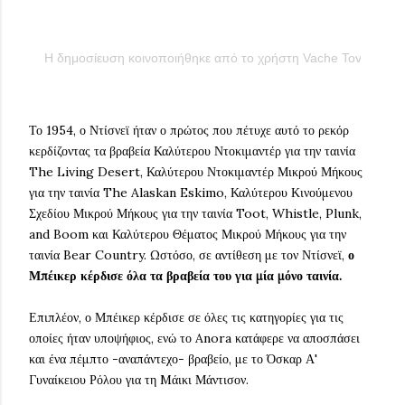
Η δημοσίευση κοινοποιήθηκε από το χρήστη Vache Tovmasya
Το 1954, ο Ντίσνεϊ ήταν ο πρώτος που πέτυχε αυτό το ρεκόρ
κερδίζοντας τα βραβεία Καλύτερου Ντοκιμαντέρ για την ταινία
The Living Desert, Καλύτερου Ντοκιμαντέρ Μικρού Μήκους
για την ταινία The Alaskan Eskimo, Καλύτερου Κινούμενου
Σχεδίου Μικρού Μήκους για την ταινία Toot, Whistle, Plunk,
and Boom και Καλύτερου Θέματος Μικρού Μήκους για την
ταινία Bear Country. Ωστόσο, σε αντίθεση με τον Ντίσνεϊ,
ο
Μπέικερ κέρδισε όλα τα βραβεία του για μία μόνο ταινία.
Επιπλέον, ο Μπέικερ κέρδισε σε όλες τις κατηγορίες για τις
οποίες ήταν υποψήφιος, ενώ το Anora κατάφερε να αποσπάσει
και ένα πέμπτο -αναπάντεχο- βραβείο, με το Όσκαρ Α'
Γυναίκειου Ρόλου για τη Mάικι Μάντισον.