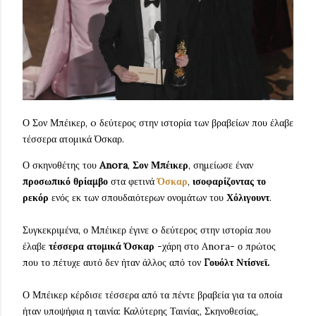
Ο Σον Μπέικερ, o δεύτερος στην ιστορία των βραβείων που έλαβε
τέσσερα ατομικά Όσκαρ.
Ο σκηνοθέτης του
Anora
,
Σον Μπέικερ
, σημείωσε έναν
προσωπικό θρίαμβο
στα φετινά
Όσκαρ
,
ισοφαρίζοντας το
ρεκόρ
ενός εκ των σπουδαιότερων ονομάτων του
Χόλιγουντ
.
Συγκεκριμένα, ο Μπέικερ έγινε o δεύτερος στην ιστορία που
έλαβε
τέσσερα ατομικά Όσκαρ
-χάρη στο Anora- ο πρώτος
που το πέτυχε αυτό δεν ήταν άλλος από τον
Γουόλτ Ντίσνεϊ.
Ο Μπέικερ κέρδισε τέσσερα από τα πέντε βραβεία για τα οποία
ήταν υποψήφια η ταινία: Καλύτερης Ταινίας, Σκηνοθεσίας,