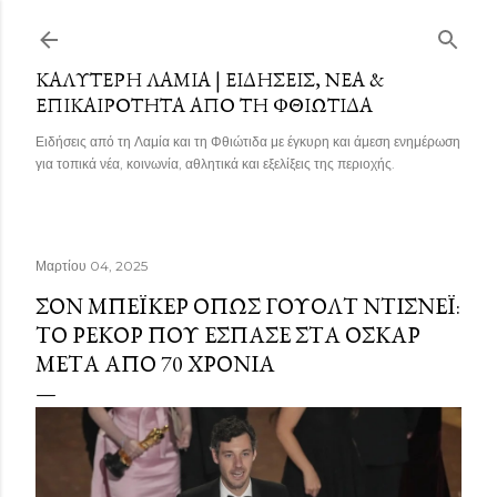
Μετάβαση στο κύριο περιεχόμενο
ΚΑΛΎΤΕΡΗ ΛΑΜΊΑ | ΕΙΔΉΣΕΙΣ, ΝΈΑ &
ΕΠΙΚΑΙΡΌΤΗΤΑ ΑΠΌ ΤΗ ΦΘΙΏΤΙΔΑ
Ειδήσεις από τη Λαμία και τη Φθιώτιδα με έγκυρη και άμεση ενημέρωση
για τοπικά νέα, κοινωνία, αθλητικά και εξελίξεις της περιοχής.
Μαρτίου 04, 2025
ΣΟΝ ΜΠΈΙΚΕΡ ΌΠΩΣ ΓΟΥΌΛΤ ΝΤΊΣΝΕΪ:
ΤΟ ΡΕΚΌΡ ΠΟΥ ΈΣΠΑΣΕ ΣΤΑ ΌΣΚΑΡ
ΜΕΤΆ ΑΠΌ 70 ΧΡΌΝΙΑ