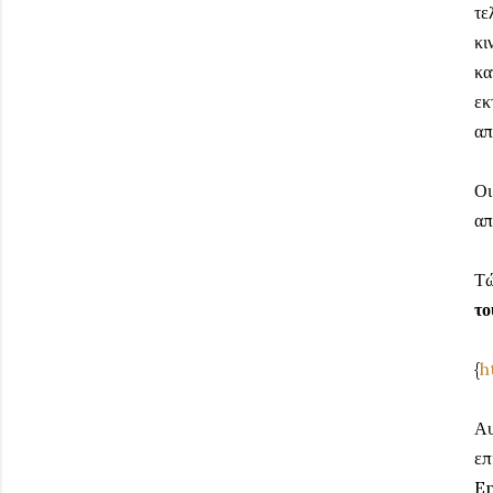
τε
κι
κα
εκ
απ
Οι
απ
Τώ
το
{
h
Αυ
επ
Em