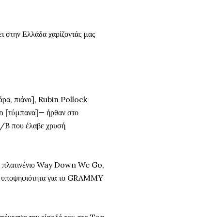
ει στην Ελλάδα χαρίζοντάς μας
άρα, πιάνο], Rubin Pollock
n [τύμπανα]— ήρθαν στο
A/B που έλαβε χρυσή
πλό πλατινένιο Way Down We Go,
ισε υποψηφιότητα για το GRAMMY
ατέγραψε την είσοδό του στο Top