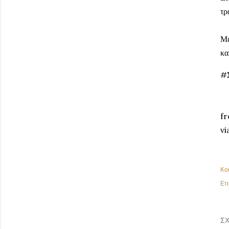
τρ
Με
κα
#
fr
vi
Κο
Ετι
ΣΧ