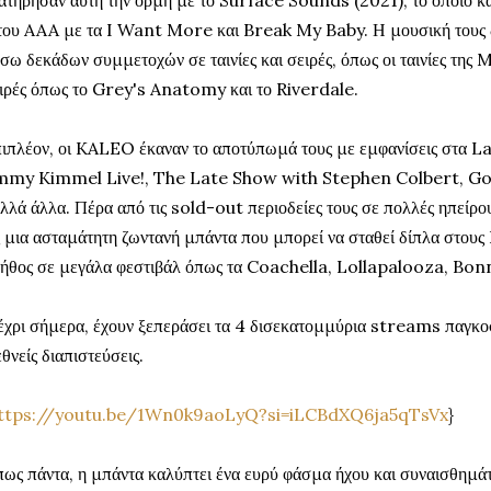
του AAA με τα I Want More και Break My Baby. Η μουσική τους 
σω δεκάδων συμμετοχών σε ταινίες και σειρές, όπως οι ταινίες τη
ιρές όπως το Grey's Anatomy και το Riverdale.
ιπλέον, οι KALEO έκαναν το αποτύπωμά τους με εμφανίσεις στα 
mmy Kimmel Live!, The Late Show with Stephen Colbert, G
λλά άλλα. Πέρα από τις sold-out περιοδείες τους σε πολλές ηπείρου
 μια ασταμάτητη ζωντανή μπάντα που μπορεί να σταθεί δίπλα στους 
ήθος σε μεγάλα φεστιβάλ όπως τα Coachella, Lollapalooza, Bon
χρι σήμερα, έχουν ξεπεράσει τα 4 δισεκατομμύρια streams παγκοσ
εθνείς διαπιστεύσεις.
ttps://youtu.be/1Wn0k9aoLyQ?si=iLCBdXQ6ja5qTsVx
}
ως πάντα, η μπάντα καλύπτει ένα ευρύ φάσμα ήχου και συναισθημάτ