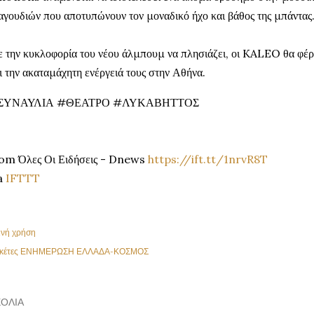
αγουδιών που αποτυπώνουν τον μοναδικό ήχο και βάθος της μπάντας
 την κυκλοφορία του νέου άλμπουμ να πλησιάζει, οι KALEO θα φέρ
ι την ακαταμάχητη ενέργειά τους στην Αθήνα.
ΣΥΝΑΥΛΙΑ #ΘΕΑΤΡΟ #ΛΥΚΑΒΗΤΤΟΣ
om Όλες Οι Ειδήσεις - Dnews
https://ift.tt/1nrvR8T
a
IFTTT
ινή χρήση
κέτες
ΕΝΗΜΕΡΩΣΗ ΕΛΛΑΔΑ-ΚΟΣΜΟΣ
ΌΛΙΑ