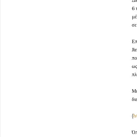
6 
μέ
σε
Επ
Ji
πο
ως
πλ
Μέ
δι
{
h
Όπ