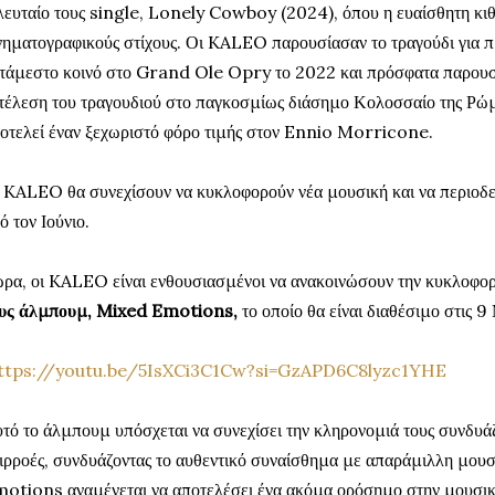
λευταίο τους single, Lonely Cowboy (2024), όπου η ευαίσθητη κι
νηματογραφικούς στίχους. Οι KALEO παρουσίασαν το τραγούδι για 
τάμεστο κοινό στο Grand Ole Opry το 2022 και πρόσφατα παρουσ
τέλεση του τραγουδιού στο παγκοσμίως διάσημο Κολοσσαίο της Ρώμ
οτελεί έναν ξεχωριστό φόρο τιμής στον Ennio Morricone.
 KALEO θα συνεχίσουν να κυκλοφορούν νέα μουσική και να περιοδε
ό τον Ιούνιο.
ρα, οι KALEO είναι ενθουσιασμένοι να ανακοινώσουν την κυκλοφο
υς άλμπουμ, Mixed Emotions,
το οποίο θα είναι διαθέσιμο στις 
ttps://youtu.be/5IsXCi3C1Cw?si=GzAPD6C8lyzc1YHE
τό το άλμπουμ υπόσχεται να συνεχίσει την κληρονομιά τους συνδυά
ιρροές, συνδυάζοντας το αυθεντικό συναίσθημα με απαράμιλλη μουσ
otions αναμένεται να αποτελέσει ένα ακόμα ορόσημο στην μουσική