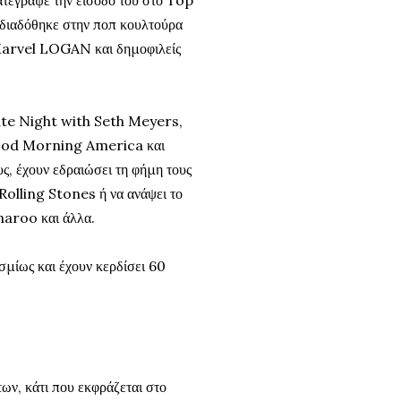
διαδόθηκε στην ποπ κουλτούρα
ς Marvel LOGAN και δημοφιλείς
Late Night with Seth Meyers,
ood Morning America και
ς, έχουν εδραιώσει τη φήμη τους
Rolling Stones ή να ανάψει το
naroo και άλλα.
μίως και έχουν κερδίσει 60
ων, κάτι που εκφράζεται στο