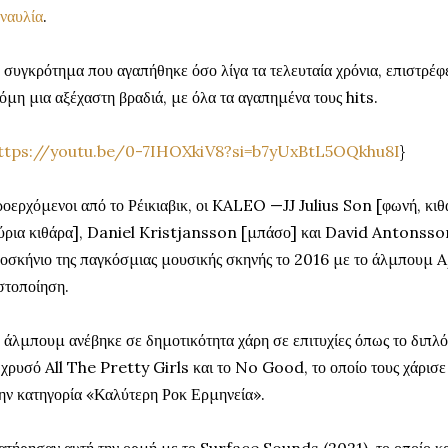
ναυλία
.
 συγκρότημα που αγαπήθηκε όσο λίγα τα τελευταία χρόνια, επιστρέφ
όμη μια αξέχαστη βραδιά, με όλα τα αγαπημένα τους hits.
ttps://youtu.be/0-7IHOXkiV8?si=b7yUxBtL5OQkhu8I
}
οερχόμενοι από το Ρέικιαβικ, οι KALEO —JJ Julius Son [φωνή, κιθ
ύρια κιθάρα], Daniel Kristjansson [μπάσο] και David Antonsso
οσκήνιο της παγκόσμιας μουσικής σκηνής το 2016 με το άλμπουμ 
στοποίηση.
 άλμπουμ ανέβηκε σε δημοτικότητα χάρη σε επιτυχίες όπως το δι
 χρυσό All The Pretty Girls και το No Good, το οποίο τους χάρ
ην κατηγορία «Καλύτερη Ροκ Ερμηνεία».
ατήρησαν αυτή την ορμή με το Surface Sounds (2021), το οποίο κ