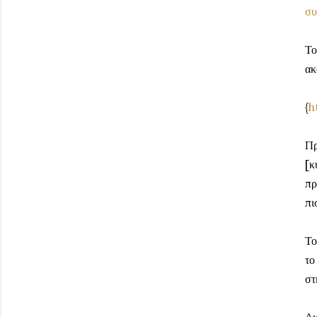
συ
Το
ακ
{
h
Πρ
[κ
πρ
πι
Το
το
στ
Δι