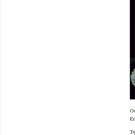
Oι
Em
Τ