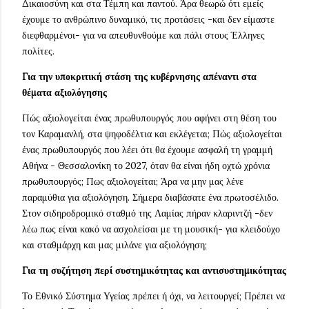
Δικαιοσύνη και στα Τέμπη και παντού. Άρα θεωρώ ότι εμείς
έχουμε το ανθρώπινο δυναμικό, τις προτάσεις -και δεν είμαστε
διεφθαρμένοι- για να απευθυνθούμε και πάλι στους Έλληνες
πολίτες.
Για την υποκριτική στάση της κυβέρνησης απέναντι στα
θέματα αξιολόγησης
Πώς αξιολογείται ένας πρωθυπουργός που αφήνει στη θέση του
τον Καραμανλή, στα ψηφοδέλτια και εκλέγεται; Πώς αξιολογείται
ένας πρωθυπουργός που λέει ότι θα έχουμε ασφαλή τη γραμμή
Αθήνα - Θεσσαλονίκη το 2027, όταν θα είναι ήδη οχτώ χρόνια
πρωθυπουργός; Πως αξιολογείται; Άρα να μην μας λένε
παραμύθια για αξιολόγηση. Σήμερα διαβάσατε ένα πρωτοσέλιδο.
Στον σιδηροδρομικό σταθμό της Λαμίας πήραν κλαριντζή -δεν
λέω πως είναι κακό να ασχολείσαι με τη μουσική- για κλειδούχο
και σταθμάρχη και μας μιλάνε για αξιολόγηση;
Για τη συζήτηση περί συστημικότητας και αντισυστημικότητας
Το Εθνικό Σύστημα Υγείας πρέπει ή όχι, να λειτουργεί; Πρέπει να