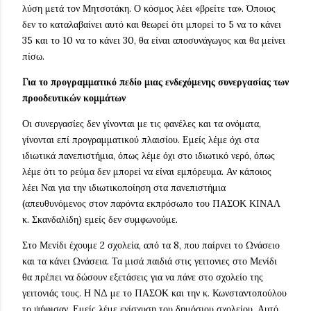
λύση μετά τον Μητσοτάκη. Ο κόσμος λέει «βρείτε τα». Όποιος
δεν το καταλαβαίνει αυτό και θεωρεί ότι μπορεί το 5 να το κάνει
35 και το 10 να το κάνει 30, θα είναι αποσυνάγωγος και θα μείνει
πίσω.
Για το προγραμματικό πεδίο μιας ενδεχόμενης συνεργασίας των
προοδευτικών κομμάτων
Οι συνεργασίες δεν γίνονται με τις φανέλες και τα ονόματα,
γίνονται επί προγραμματικού πλαισίου. Εμείς λέμε όχι στα
ιδιωτικά πανεπιστήμια, όπως λέμε όχι στο ιδιωτικό νερό, όπως
λέμε ότι το ρεύμα δεν μπορεί να είναι εμπόρευμα. Αν κάποιος
λέει Ναι για την ιδιωτικοποίηση στα πανεπιστήμια
(απευθυνόμενος στον παρόντα εκπρόσωπο του ΠΑΣΟΚ ΚΙΝΑΛ
κ. Σκανδαλίδη) εμείς δεν συμφωνούμε.
Στο Μενίδι έχουμε 2 σχολεία, από τα 8, που παίρνει το Ωνάσειο
και τα κάνει Ωνάσεια. Τα μισά παιδιά στις γειτονιες στο Μενίδι
θα πρέπει να δώσουν εξετάσεις για να πάνε στο σχολείο της
γειτονιάς τους. Η ΝΔ με το ΠΑΣΟΚ και την κ. Κωνσταντοπούλου
το ψήφισαν. Εμείς λέμε ενίσχυση του δημόσιου σχολείου. Αυτό