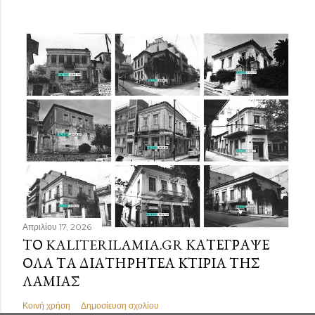
Απριλίου 17, 2026
ΤΟ KALITERILAMIA.GR ΚΑΤΈΓΡΑΨΕ
ΌΛΑ ΤΑ ΔΙΑΤΗΡΗΤΈΑ ΚΤΊΡΙΑ ΤΗΣ
ΛΑΜΊΑΣ
Κοινή χρήση
Δημοσίευση σχολίου