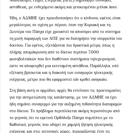
Ανανεώσιμες Πηγές Ενέργειας (ΑΠΕ) δημιουργεί συνθήκες
αστάθειας, με ενδεχόμενο ακόμη και γενικευμένου μπλακ άουτ.
Ήδη, ο ΑΔΜΗΕ έχει προειδοποιήσει ότι ο κίνδυνος εφέτος είναι
μεγαλύτερος σε σχέση με πέρυσι, όταν την Κυριακή και τη
Δευτέρα του Πάσχα είχε χρειαστεί να αποσύρει από το σύστημα
τη μισή παραγωγή των ΑΠΕ για να διατηρήσει την ισορροπία του
δικτύου. Για εφέτος, εξετάζονται πιο δραστικά μέτρα, όπως η
πλήρης απομάκρυνση από το δίκτυο περίπου 7.000
φωτοβολταϊκών που δεν διαθέτουν συστήματα τηλεχειρισμού,
ώστε να αποφευχθεί μια εκτεταμένη αστάθεια. Παράλληλα, υπό
εξέταση βρίσκεται και η διακοπή των εισαγωγών ηλεκτρικής
ενέργειας, μέτρο που θα εφαρμοστεί εάν κριθεί αναγκαίο.
Στη βάση αυτή οι αρμόδιες αρχές θα εντείνουν τις προετοιμασίες
για την αντιμετώπιση της κατάστασης, με τον ΑΔΜΗΕ να έχει
ήδη σημάνει συναγερμό για την αυξημένη πιθανότητα διαταραχών
στο δίκτυο. Το πρόβλημα περιπλέκεται ακόμη περισσότερο από
το γεγονός ότι το εφετινό Ορθόδοξο Πάσχα συμπίπτει με το
Καθολικό, γεγονός που οδηγεί σε χαμηλή ζήτηση ηλεκτρικής
ενέργειας και στις γειτονικές χώρες, περιορίζοντας έτσι τις