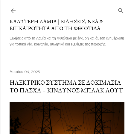
Μετάβαση στο κύριο περιεχόμενο
ΚΑΛΎΤΕΡΗ ΛΑΜΊΑ | ΕΙΔΉΣΕΙΣ, ΝΈΑ &
ΕΠΙΚΑΙΡΌΤΗΤΑ ΑΠΌ ΤΗ ΦΘΙΏΤΙΔΑ
Ειδήσεις από τη Λαμία και τη Φθιώτιδα με έγκυρη και άμεση ενημέρωση
για τοπικά νέα, κοινωνία, αθλητικά και εξελίξεις της περιοχής.
Μαρτίου 04, 2025
ΗΛΕΚΤΡΙΚΌ ΣΎΣΤΗΜΑ ΣΕ ΔΟΚΙΜΑΣΊΑ
ΤΟ ΠΆΣΧΑ – ΚΊΝΔΥΝΟΣ ΜΠΛΑΚ ΆΟΥΤ