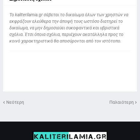
To kaliterilamia.gr σέβεται το δικαίωμα όλων των χρηστών να
εκφράζουν ελεύθερα την άποψή τους ωστόσο διατηρεί το
δικαίωμα, να μην δημοσιεύει συκοφαντικά και υβριστικά
σχόλια. Έτσι όποια σχόλια, περιέχουν ακατάλληλα προς το
κοινό χαρακτηριστικά θα αποσύρονται από τον ιστότοπο.
Νεότερη
Παλαιότερη