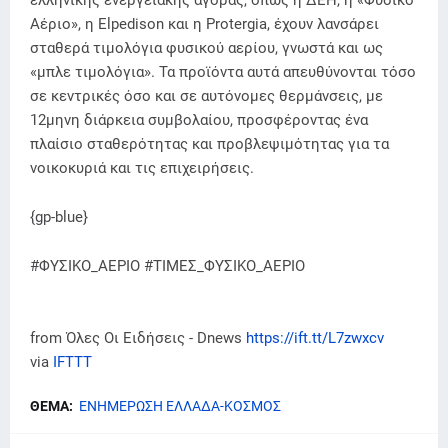
ελληνικής ενεργειακής αγοράς, όπως η ΔΕΗ, η «Φυσικό
Αέριο», η Elpedison και η Protergia, έχουν λανσάρει
σταθερά τιμολόγια φυσικού αερίου, γνωστά και ως
«μπλε τιμολόγια». Τα προϊόντα αυτά απευθύνονται τόσο
σε κεντρικές όσο και σε αυτόνομες θερμάνσεις, με
12μηνη διάρκεια συμβολαίου, προσφέροντας ένα
πλαίσιο σταθερότητας και προβλεψιμότητας για τα
νοικοκυριά και τις επιχειρήσεις.
{gp-blue}
#ΦΥΣΙΚΟ_ΑΕΡΙΟ #ΤΙΜΕΣ_ΦΥΣΙΚΟ_ΑΕΡΙΟ
from Όλες Οι Ειδήσεις - Dnews
https://ift.tt/L7zwxcv
via
IFTTT
ΘΕΜΑ:
ΕΝΗΜΕΡΩΣΗ ΕΛΛΑΔΑ-ΚΟΣΜΟΣ