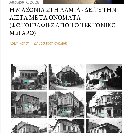
Απριλίου 16, 2026
Η ΜΑΣΟΝΊΑ ΣΤΗ ΛΑΜΊΑ - ΔΕΊΤΕ ΤΗΝ
ΛΊΣΤΑ ΜΕ ΤΑ ΟΝΌΜΑΤΑ
(ΦΩΤΟΓΡΑΦΊΕΣ ΑΠΌ ΤΟ ΤΕΚΤΟΝΙΚΌ
ΜΈΓΑΡΟ)
Κοινή χρήση
Δημοσίευση σχολίου