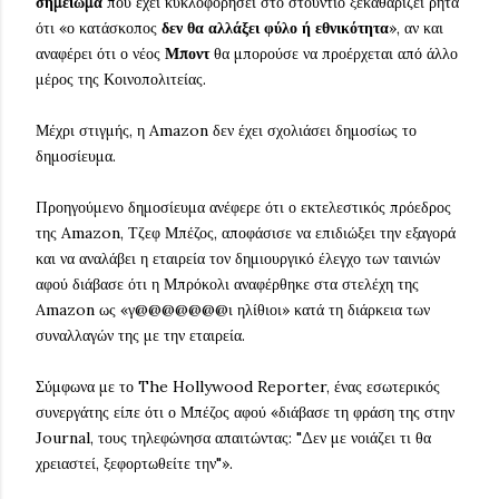
σημείωμα
που έχει κυκλοφορήσει στο στούντιο ξεκαθαρίζει ρητά
ότι «ο κατάσκοπος
δεν θα αλλάξει φύλο ή εθνικότητα
», αν και
αναφέρει ότι ο νέος
Μποντ
θα μπορούσε να προέρχεται από άλλο
μέρος της Κοινοπολιτείας.
Μέχρι στιγμής, η Amazon δεν έχει σχολιάσει δημοσίως το
δημοσίευμα.
Προηγούμενο δημοσίευμα ανέφερε ότι ο εκτελεστικός πρόεδρος
της Amazon, Τζεφ Μπέζος, αποφάσισε να επιδιώξει την εξαγορά
και να αναλάβει η εταιρεία τον δημιουργικό έλεγχο των ταινιών
αφού διάβασε ότι η Μπρόκολι αναφέρθηκε στα στελέχη της
Amazon ως «γ@@@@@@@ι ηλίθιοι» κατά τη διάρκεια των
συναλλαγών της με την εταιρεία.
Σύμφωνα με το The Hollywood Reporter, ένας εσωτερικός
συνεργάτης είπε ότι ο Μπέζος αφού «διάβασε τη φράση της στην
Journal, τους τηλεφώνησα απαιτώντας: "Δεν με νοιάζει τι θα
χρειαστεί, ξεφορτωθείτε την"».