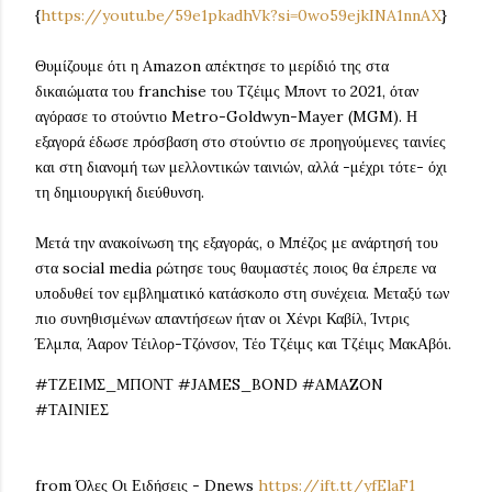
{
https://youtu.be/59e1pkadhVk?si=0wo59ejkINA1nnAX
}
Θυμίζουμε ότι η Amazon απέκτησε το μερίδιό της στα
δικαιώματα του franchise του Τζέιμς Μποντ το 2021, όταν
αγόρασε το στούντιο Metro-Goldwyn-Mayer (MGM). Η
εξαγορά έδωσε πρόσβαση στο στούντιο σε προηγούμενες ταινίες
και στη διανομή των μελλοντικών ταινιών, αλλά -μέχρι τότε- όχι
τη δημιουργική διεύθυνση.
Μετά την ανακοίνωση της εξαγοράς, ο Μπέζος με ανάρτησή του
στα social media ρώτησε τους θαυμαστές ποιος θα έπρεπε να
υποδυθεί τον εμβληματικό κατάσκοπο στη συνέχεια. Μεταξύ των
πιο συνηθισμένων απαντήσεων ήταν οι Χένρι Καβίλ, Ίντρις
Έλμπα, Άαρον Τέιλορ-Τζόνσον, Τέο Τζέιμς και Τζέιμς ΜακΑβόι.
#ΤΖΕΙΜΣ_ΜΠΟΝΤ #JAMES_BOND #AMAZON
#ΤΑΙΝΙΕΣ
from Όλες Οι Ειδήσεις - Dnews
https://ift.tt/yfElaF1