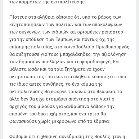
των κομμάτων της αντιπολίτευσης.
Πίστευε στα αλήθεια κάποιος ότι υπό το βάρος των
κινητοποιήσεων των πολιτών και των αποκαλύψεων
των συγγενών, των ειδικών και ορισμένων ρεπόρτερ
για την υπόθεση των Τεμπών, και πάντως όχι της
επίσημης πολιτείας, στο κοινοβούλιο ο Πρωθυπουργός
θα συζητούσε για τους μπαχαλάκηδες, την αξιολόγηση
των δημοσίων υπαλλήλων και τη φοροδιαφυγή; Και
μάλιστα ωσάν και τα τρία ζητήματα να έχουν
αντιμετωπιστεί; Πίστευε στα αλήθεια κάποιος ότι υπό
τις ίδιες αυτές συνθήκες, το ένα κόμμα της
αντιπολίτευσης θα έφερνε τρικάκια στα θεωρεία, το
άλλο δεν θα είχε ετοιμάσει απάντηση στο γιατί ο
αρχηγός του μιλούσε για «ανθρώπινο λάθος» την
επομένη του δυστυχήματος, και ένα τρίτο θα
φωνασκούσε χωρίς μικρόφωνο από τα έδρανα;
Φοβάμαι ότι η χθεσινή συνεδρίαση της Βουλής ήταν η