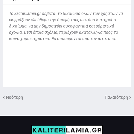
To kaliterilamia.gr σέβεται το δικαίωμα όλων των χρηστών να
εκφράζουν ελεύθερα την άποψή τους ωστόσο διατηρεί το
δικαίωμα, να μην δημοσιεύει συκοφαντικά και υβριστικά
σχόλια. Έτσι όποια σχόλια, περιέχουν ακατάλληλα προς το
κοινό χαρακτηριστικά θα αποσύρονται από τον ιστότοπο.
Νεότερη
Παλαιότερη