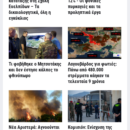
κατάταξης στη Σχολή
12% - Οι φονικές
Ευελπίδων – Τα
πυρκαγιές και τα
δικαιολογητικά, όλη η
προληπτικά έργα
εγκύκλιος
Τι φοβήθηκε ο Μητσοτάκης
Λαγουβάρδος για φωτιές:
και δεν έστησε κάλπες το
Πάνω από 480.000
φθινόπωρο
στρέμματα κάηκαν τα
τελευταία 9 χρόνια
Νέα Αριστερά: Αγνοούνται
Κομισιόν: Ενίσχυση της