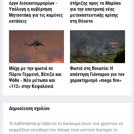
έργα δισεκατομμυρίων -
στήριξης προς το Μαρόκο
Υπόλογη η κυβέρνηση
για την αποτροπή νέας
Μητσοτάκη για τις καμένες
μεταναστευτικής κρίσης
εκτάσεις
στη Θέουτα
Μάχη με την φωτιά σε
Φωτιά στη Βοιωτία: Η
Πόρτο Γερμενό, Βένιζα και
απάντηση Γιάνναρου για τον
Ψάθα - Νέο μέτωπο και
χαρακτηρισμό «mega fire»
«112» στην Κεφαλονιά
Δημοσίευση σχολίου
To kaliterilamia.gr σέβεται το δικαίωμα όλων των χρηστών να
εκφράζουν ελεύθερα την άποψή τους ωστόσο διατηρεί το