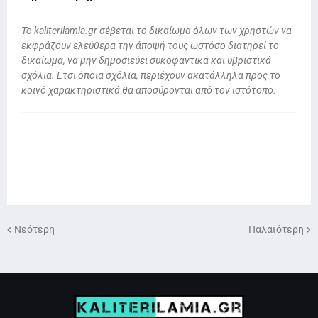
To kaliterilamia.gr σέβεται το δικαίωμα όλων των χρηστών να
εκφράζουν ελεύθερα την άποψή τους ωστόσο διατηρεί το
δικαίωμα, να μην δημοσιεύει συκοφαντικά και υβριστικά
σχόλια. Έτσι όποια σχόλια, περιέχουν ακατάλληλα προς το
κοινό χαρακτηριστικά θα αποσύρονται από τον ιστότοπο.
Νεότερη
Παλαιότερη