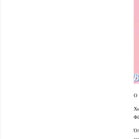
Ο 
Χω
Φά
Όπ
εμ