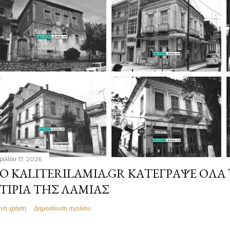
ριλίου 17, 2026
Ο KALITERILAMIA.GR ΚΑΤΈΓΡΑΨΕ ΌΛΑ
ΤΊΡΙΑ ΤΗΣ ΛΑΜΊΑΣ
ινή χρήση
Δημοσίευση σχολίου