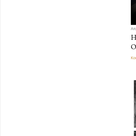
Απ
Η
Ο
Κο