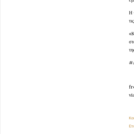
Η 
τι
«Κ
στ
τη
#
fr
vi
Κο
Ετι