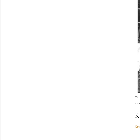
Απ
Τ
Κ
Κο