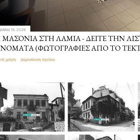
ριλίου 16, 2026
 ΜΑΣΟΝΊΑ ΣΤΗ ΛΑΜΊΑ - ΔΕΊΤΕ ΤΗΝ ΛΊΣ
ΝΌΜΑΤΑ (ΦΩΤΟΓΡΑΦΊΕΣ ΑΠΌ ΤΟ ΤΕΚ
ινή χρήση
Δημοσίευση σχολίου