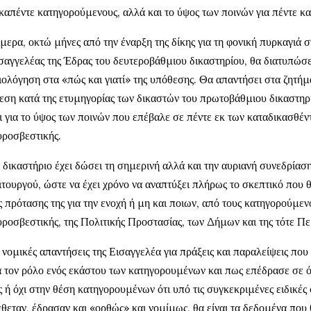
καπέντε κατηγορούμενους, αλλά και το ύψος των ποινών για πέντε κα
μερα, οκτώ μήνες από την έναρξη της δίκης για τη φονική πυρκαγιά 
σαγγελέας της Έδρας του δευτεροβάθμιου δικαστηρίου, θα διατυπώσει
ιολόγηση στα «πώς και γιατί» της υπόθεσης. Θα απαντήσει στα ζητήμ
εση κατά της ετυμηγορίας των δικαστών του πρωτοβάθμιου δικαστηρί
ι για το ύψος των ποινών που επέβαλε σε πέντε εκ των καταδικασθέν
ροσβεστικής.
 δικαστήριο έχει δώσει τη σημερινή αλλά και την αυριανή συνεδρίαση
ιτουργού, ώστε να έχει χρόνο να αναπτύξει πλήρως το σκεπτικό που θ
ς πρότασης της για την ενοχή ή μη και ποιων, από τους κατηγορούμενο
ροσβεστικής, της Πολιτικής Προστασίας, των Δήμων και της τότε Πε
 νομικές απαντήσεις της Εισαγγελέα για πράξεις και παραλείψεις που
α τον ρόλο ενός εκάστου των κατηγορουμένων και πως επέδρασε σε ό
ς ή όχι στην θέση κατηγορουμένων ότι υπό τις συγκεκριμένες ειδικές
έθεταν, έδρασαν και «ορθώς» και νομίμως, θα είναι τα δεδομένα που