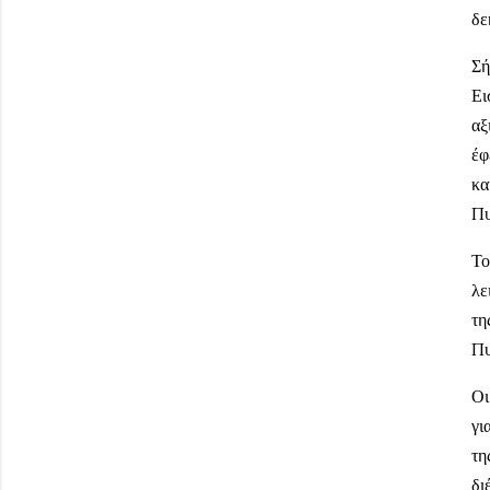
δε
Σή
Ει
αξ
έφ
κα
Πυ
Το
λε
τη
Πυ
Οι
γι
τη
δι