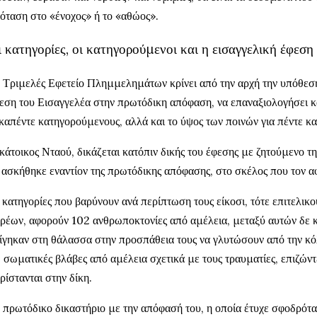
όταση στο «ένοχος» ή το «αθώος».
 κατηγορίες, οι κατηγορούμενοι και η εισαγγελική έφεση
 Τριμελές Εφετείο Πλημμελημάτων κρίνει από την αρχή την υπόθεση
εση του Εισαγγελέα στην πρωτόδικη απόφαση, να επαναξιολογήσει κ
καπέντε κατηγορούμενους, αλλά και το ύψος των ποινών για πέντε κα
κάτοικος Νταού, δικάζεται κατόπιν δικής του έφεσης με ζητούμενο τη
 ασκήθηκε εναντίον της πρωτόδικης απόφασης, στο σκέλος που τον α
 κατηγορίες που βαρύνουν ανά περίπτωση τους είκοσι, τότε επιτελικ
ρέων, αφορούν 102 ανθρωποκτονίες από αμέλεια, μεταξύ αυτών δε κ
ίγηκαν στη θάλασσα στην προσπάθεια τους να γλυτώσουν από την κ
 σωματικές βλάβες από αμέλεια σχετικά με τους τραυματίες, επιζώντ
ρίστανται στην δίκη.
 πρωτόδικο δικαστήριο με την απόφασή του, η οποία έτυχε σφοδρότα