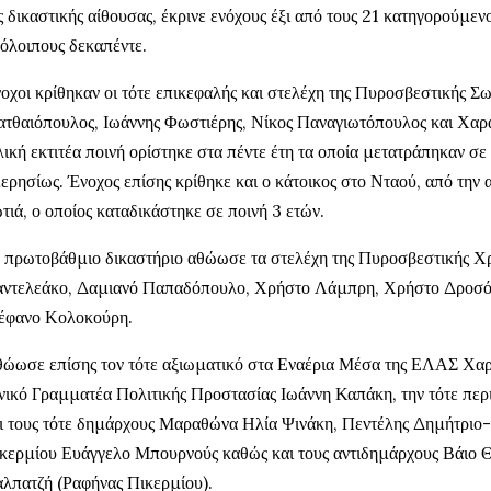
ς δικαστικής αίθουσας, έκρινε ενόχους έξι από τους 21 κατηγορούμε
όλοιπους δεκαπέντε.
οχοι κρίθηκαν οι τότε επικεφαλής και στελέχη της Πυροσβεστικής Σ
τθαιόπουλος, Ιωάννης Φωστιέρης, Νίκος Παναγιωτόπουλος και Χαρά
λική εκτιτέα ποινή ορίστηκε στα πέντε έτη τα οποία μετατράπηκαν σ
ερησίως. Ένοχος επίσης κρίθηκε και ο κάτοικος στο Νταού, από την 
τιά, ο οποίος καταδικάστηκε σε ποινή 3 ετών.
 πρωτοβάθμιο δικαστήριο αθώωσε τα στελέχη της Πυροσβεστικής Χ
ντελεάκο, Δαμιανό Παπαδόπουλο, Χρήστο Λάμπρη, Χρήστο Δροσόπ
έφανο Κολοκούρη.
ώωσε επίσης τον τότε αξιωματικό στα Εναέρια Μέσα της ΕΛΑΣ Χαρ
νικό Γραμματέα Πολιτικής Προστασίας Ιωάννη Καπάκη, την τότε περ
ι τους τότε δημάρχους Μαραθώνα Ηλία Ψινάκη, Πεντέλης Δημήτριο
κερμίου Ευάγγελο Μπουρνούς καθώς και τους αντιδημάρχους Βάιο 
λπατζή (Ραφήνας Πικερμίου).