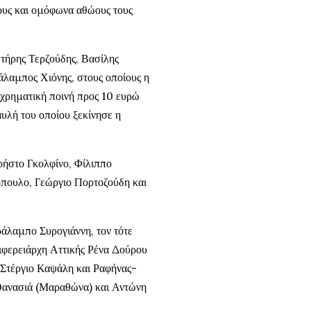
νους και ομόφωνα αθώους τους
ωτήρης Τερζούδης, Βασίλης
λαμπος Χιόνης, στους οποίους η
ε χρηματική ποινή προς 10 ευρώ
αυλή του οποίου ξεκίνησε η
ρήστο Γκολφίνο, Φίλιππο
ουλο, Γεώργιο Πορτοζούδη και
άλαμπο Συρογιάννη, τον τότε
ιφερειάρχη Αττικής Ρένα Δούρου
-Στέργιο Καψάλη και Ραφήνας-
Θανασιά (Μαραθώνα) και Αντώνη