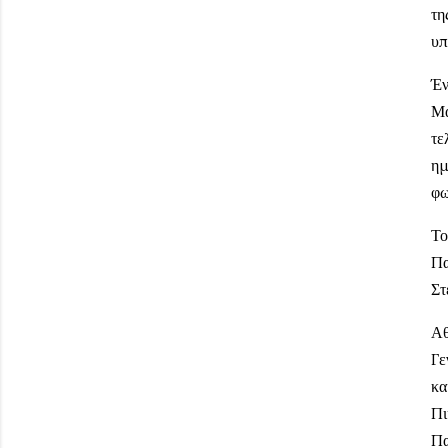
τη
υπ
Έν
Μα
τε
ημ
φω
Το
Πα
Στ
Αθ
Γε
κα
Πι
Πα