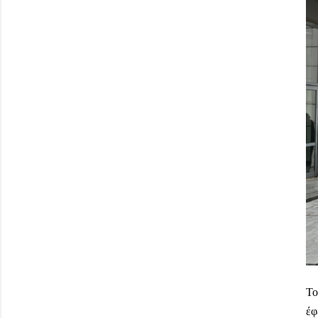
Το
έφ