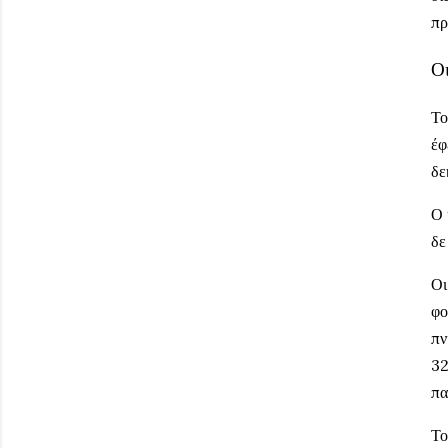
πρ
Οι
Το
έφ
δε
Ο 
δε
Οι
φο
πν
32
πα
Το