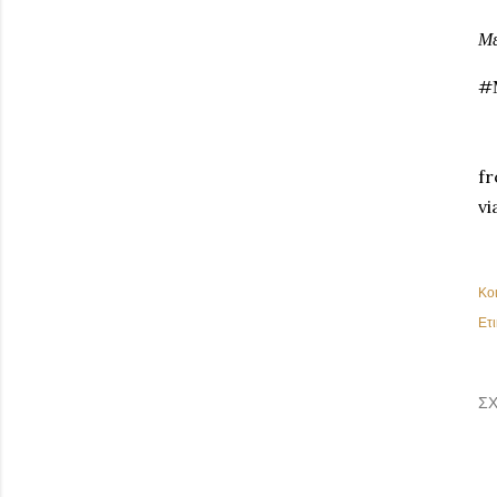
Με
#
fr
vi
Κο
Ετι
ΣΧ