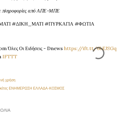
 πληροφορίες από ΑΠΕ-ΜΠΕ
ΜΑΤΙ #ΔΙΚΗ_ΜΑΤΙ #ΠΥΡΚΑΓΙΑ #ΦΩΤΙΑ
om Όλες Οι Ειδήσεις - Dnews
https://ift.tt/6bEJSGq
a
IFTTT
ινή χρήση
κέτες
ΕΝΗΜΕΡΩΣΗ ΕΛΛΑΔΑ-ΚΟΣΜΟΣ
ΌΛΙΑ