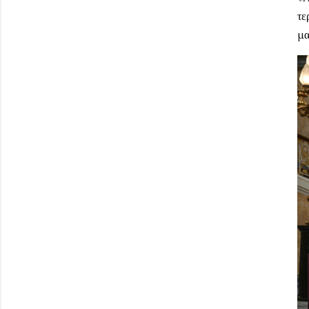
τε
μα