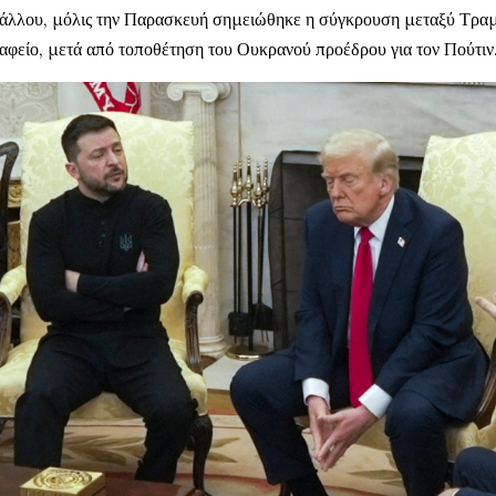
άλλου, μόλις την Παρασκευή σημειώθηκε η σύγκρουση μεταξύ Τραμ
αφείο, μετά από τοποθέτηση του Ουκρανού προέδρου για τον Πούτιν