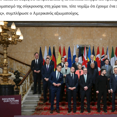
ρματισμό της σύγκρουσης στη χώρα του, τότε νομίζω ότι έχουμε ένα
ς», συμπλήρωσε ο Αμερικανός αξιωματούχος.