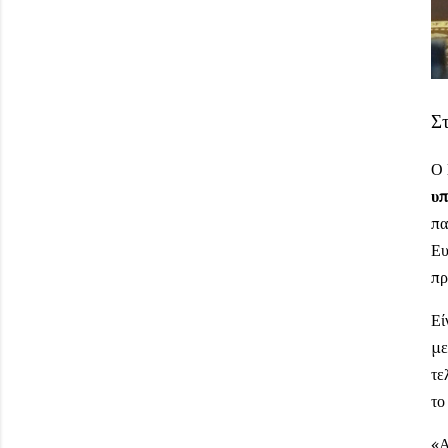
Σ
Ο 
υπ
πα
Ευ
πρ
Εί
με
τε
το
«Α