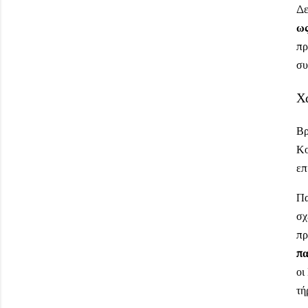
Δε
ως
πρ
συ
Χω
Βρ
Κο
επ
Πα
σχ
πρ
πα
οι
τή