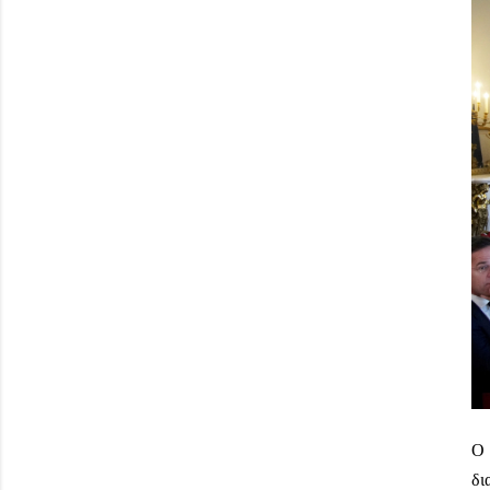
Ο 
δι