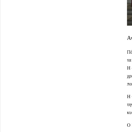
Α
Πά
τα
Η 
χρ
πο
Η 
τη
κυ
Ο 