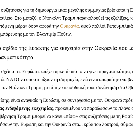
 συζητήσεις για τη δημιουργία μιας μεγάλης συμμαχίας βρίσκεται η
σίλειο. Στο μεταξύ, ο Ντόναλντ Τραμπ παρακολουθεί τις εξελίξεις, κ
πόμενη μέρα» όσον αφορά την
Ουκρανία
, αφού πολλοί Ρεπουμπλικά
μπόρευσης με τον Βλαντιμίρ Πούτιν.
 σχέδιο της Ευρώπης για εκεχειρία στην Ουκρανία που...
ραγματικότητα
 σχέδιο της Ευρώπης απέχει αρκετά από το να γίνει πραγματικότητα,
τός ΝΑΤΟ να υποστηρίξουν τη συμμαχία, ενώ είναι απαραίτητο να βε
 τον Ντόναλντ Τραμπ, μετά την επεισοδιακή τους συνάντηση στο Οβ
ίσης, είναι αναγκαίο η Ευρώπη, σε συνεργασία με τον Ουκρανό πρό
ας ενδεχόμενης εκεχειρίας
, προκειμένου να παραδώσουν το πλάνο 
βέρνηση Τραμπ μπορεί να κάνει «πίσω» στις συζητήσεις με τη Ρωσία
ήσουν την Ευρώπη και την Ουκρανία στα… κρύα του λουτρού, σύμφ