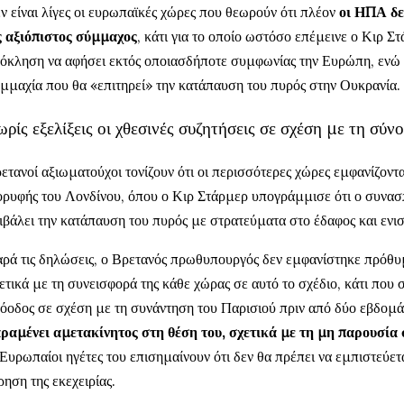
ν είναι λίγες οι ευρωπαϊκές χώρες που θεωρούν ότι πλέον
οι ΗΠΑ δε
 αξιόπιστος σύμμαχος
, κάτι για το οποίο ωστόσο επέμεινε ο Κιρ Σ
όκληση να αφήσει εκτός οποιασδήποτε συμφωνίας την Ευρώπη, ενώ τ
μμαχία που θα «επιτηρεί» την κατάπαυση του πυρός στην Ουκρανία.
ρίς εξελίξεις οι χθεσινές συζητήσεις σε σχέση με τη σύν
ετανοί αξιωματούχοι τονίζουν ότι οι περισσότερες χώρες εμφανίζοντα
ρυφής του Λονδίνου, όπου ο Κιρ Στάρμερ υπογράμμισε ότι ο συνασ
ιβάλει την κατάπαυση του πυρός με στρατεύματα στο έδαφος και ενισ
ρά τις δηλώσεις, ο Βρετανός πρωθυπουργός δεν εμφανίστηκε πρόθυμ
ετικά με τη συνεισφορά της κάθε χώρας σε αυτό το σχέδιο, κάτι που σ
όοδος σε σχέση με τη συνάντηση του Παρισιού πριν από δύο εβδομά
ραμένει αμετακίνητος στη θέση του, σχετικά με τη μη παρουσία
 Ευρωπαίοι ηγέτες του επισημαίνουν ότι δεν θα πρέπει να εμπιστεύετ
ρηση της εκεχειρίας.