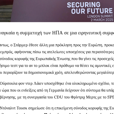
ναγκαία η συμμετοχή των ΗΠΑ σε μια ειρηνευτική συμφ
ντως, ο Στάρμερ έθεσε άλλη μια πρόκληση προς την Ευρώπη, προκε
 εμπρός, αφήνοντας πίσω τις ατελείωτες υποσχέσεις για περισσότερε
σύνοδος κορυφής της Ευρωπαϊκής Ένωσης που θα γίνει τις προσεχείς
ήσιμο τεστ για το αν το μπλοκ είναι πρόθυμο να θέσει τις αμυντικές
υ περιορίζουν τα δημοσιονομικά χρέη, απελευθερώνοντας μεγαλύτερ
Ούρσουλα φον ντερ Λάιεν υποσχέθηκε ένα ολοκληρωμένο σχέδιο, το
ν ώρα που οι ενδείξεις από τη Γερμανία δείχνουν ότι σύντομα θα υπά
βέρνησης, με τη συνεργασία του CDU του Φρίντριχ Μερτς με το SP
Ντόναλντ Τουσκ σημείωσε ότι η επικείμενη σύνοδος κορυφής της Ε