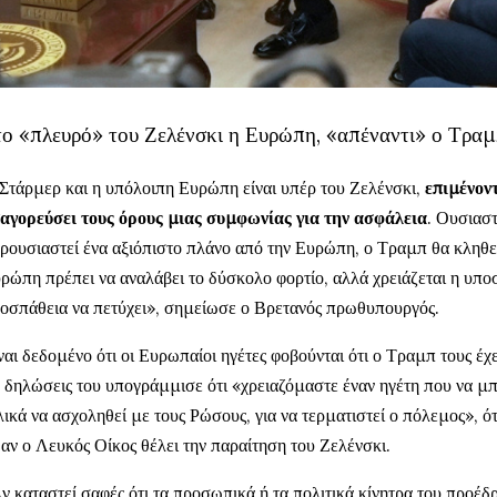
το «πλευρό» του Ζελένσκι η Ευρώπη, «απέναντι» ο Τρα
Στάρμερ και η υπόλοιπη Ευρώπη είναι υπέρ του Ζελένσκι,
επιμένοντ
αγορεύσει τους όρους μιας συμφωνίας για την ασφάλεια
. Ουσιαστ
ρουσιαστεί ένα αξιόπιστο πλάνο από την Ευρώπη, ο Τραμπ θα κληθεί 
ρώπη πρέπει να αναλάβει το δύσκολο φορτίο, αλλά χρειάζεται η υπ
οσπάθεια να πετύχει», σημείωσε ο Βρετανός πρωθυπουργός.
ναι δεδομένο ότι οι Ευρωπαίοι ηγέτες φοβούνται ότι ο Τραμπ τους έ
 δηλώσεις του υπογράμμισε ότι «χρειαζόμαστε έναν ηγέτη που να μπ
λικά να ασχοληθεί με τους Ρώσους, για να τερματιστεί ο πόλεμος», ό
 αν ο Λευκός Οίκος θέλει την παραίτηση του Ζελένσκι.
ν καταστεί σαφές ότι τα προσωπικά ή τα πολιτικά κίνητρα του προέδ