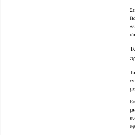
Σε
Βα
«ε
συ
Το
π
Το
εν
με
Επ
μι
κυ
αφ