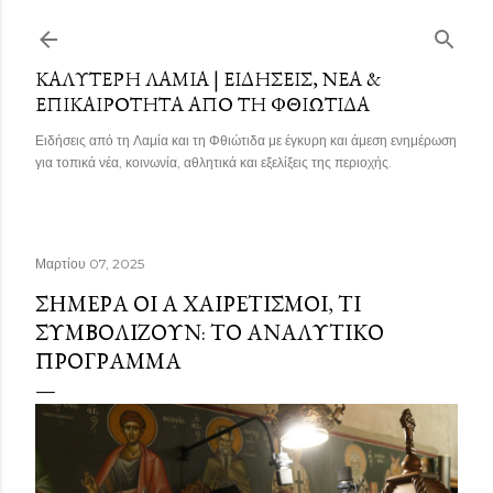
Μετάβαση στο κύριο περιεχόμενο
ΚΑΛΎΤΕΡΗ ΛΑΜΊΑ | ΕΙΔΉΣΕΙΣ, ΝΈΑ &
ΕΠΙΚΑΙΡΌΤΗΤΑ ΑΠΌ ΤΗ ΦΘΙΏΤΙΔΑ
Ειδήσεις από τη Λαμία και τη Φθιώτιδα με έγκυρη και άμεση ενημέρωση
για τοπικά νέα, κοινωνία, αθλητικά και εξελίξεις της περιοχής.
Μαρτίου 07, 2025
ΣΉΜΕΡΑ ΟΙ Α ΧΑΙΡΕΤΙΣΜΟΊ, ΤΙ
ΣΥΜΒΟΛΊΖΟΥΝ: ΤΟ ΑΝΑΛΥΤΙΚΌ
ΠΡΌΓΡΑΜΜΑ