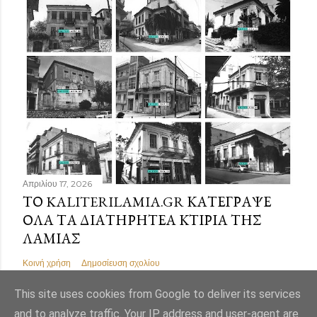
Απριλίου 17, 2026
ΤΟ KALITERILAMIA.GR ΚΑΤΈΓΡΑΨΕ
ΌΛΑ ΤΑ ΔΙΑΤΗΡΗΤΈΑ ΚΤΊΡΙΑ ΤΗΣ
ΛΑΜΊΑΣ
Κοινή χρήση
Δημοσίευση σχολίου
This site uses cookies from Google to deliver its services
and to analyze traffic. Your IP address and user-agent are