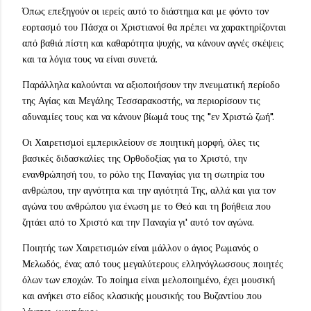
Όπως επεξηγούν οι ιερείς αυτό το διάστημα και με φόντο τον
εορτασμό του Πάσχα οι Χριστιανοί θα πρέπει να χαρακτηρίζονται
από βαθιά πίστη και καθαρότητα ψυχής, να κάνουν αγνές σκέψεις
και τα λόγια τους να είναι συνετά.
Παράλληλα καλούνται να αξιοποιήσουν την πνευματική περίοδο
της Αγίας και Μεγάλης Τεσσαρακοστής, να περιορίσουν τις
αδυναμίες τους και να κάνουν βίωμά τους της "εν Χριστώ ζωή".
Οι Χαιρετισμοί εμπερικλείουν σε ποιητική μορφή, όλες τις
βασικές διδασκαλίες της Ορθοδοξίας για το Χριστό, την
ενανθρώπησή του, το ρόλο της Παναγίας για τη σωτηρία του
ανθρώπου, την αγνότητα και την αγιότητά Της, αλλά και για τον
αγώνα του ανθρώπου για ένωση με το Θεό και τη βοήθεια που
ζητάει από το Χριστό και την Παναγία γι' αυτό τον αγώνα.
Ποιητής των Χαιρετισμών είναι μάλλον ο άγιος Ρωμανός ο
Μελωδός, ένας από τους μεγαλύτερους ελληνόγλωσσους ποιητές
όλων των εποχών. Το ποίημα είναι μελοποιημένο, έχει μουσική
και ανήκει στο είδος κλασικής μουσικής του Βυζαντίου που