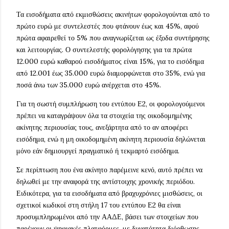
Τα εισοδήματα από εκμισθώσεις ακινήτων φορολογούνται από το
πρώτο ευρώ με συντελεστές που φτάνουν έως και 45%, αφού
πρώτα αφαιρεθεί το 5% που αναγνωρίζεται ως έξοδα συντήρησης
και λειτουργίας. Ο συντελεστής φορολόγησης για τα πρώτα
12.000 ευρώ καθαρού εισοδήματος είναι 15%, για το εισόδημα
από 12.001 έως 35.000 ευρώ διαμορφώνεται στο 35%, ενώ για
ποσά άνω των 35.000 ευρώ ανέρχεται στο 45%.
Για τη σωστή συμπλήρωση του εντύπου Ε2, οι φορολογούμενοι
πρέπει να καταγράψουν όλα τα στοιχεία της οικοδομημένης
ακίνητης περιουσίας τους, ανεξάρτητα από το αν αποφέρει
εισόδημα, ενώ η μη οικοδομημένη ακίνητη περιουσία δηλώνεται
μόνο εάν δημιουργεί πραγματικό ή τεκμαρτό εισόδημα.
Σε περίπτωση που ένα ακίνητο παρέμεινε κενό, αυτό πρέπει να
δηλωθεί με την αναφορά της αντίστοιχης χρονικής περιόδου.
Ειδικότερα, για τα εισοδήματα από βραχυχρόνιες μισθώσεις, οι
σχετικοί κωδικοί στη στήλη 17 του εντύπου Ε2 θα είναι
προσυμπληρωμένοι από την ΑΑΔΕ, βάσει των στοιχείων που
παρέχουν οι ψηφιακές πλατφόρμες, με δυνατότητα διόρθωσης