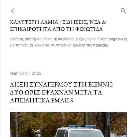
Μετάβαση στο κύριο περιεχόμενο
ΚΑΛΎΤΕΡΗ ΛΑΜΊΑ | ΕΙΔΉΣΕΙΣ, ΝΈΑ &
ΕΠΙΚΑΙΡΌΤΗΤΑ ΑΠΌ ΤΗ ΦΘΙΏΤΙΔΑ
Ειδήσεις από τη Λαμία και τη Φθιώτιδα με έγκυρη και άμεση ενημέρωση
για τοπικά νέα, κοινωνία, αθλητικά και εξελίξεις της περιοχής.
Μαρτίου 04, 2025
ΛΉΞΗ ΣΥΝΑΓΕΡΜΟΎ ΣΤΗ ΒΙΈΝΝΗ:
ΔΎΟ ΏΡΕΣ ΈΨΑΧΝΑΝ ΜΕΤΆ ΤΑ
ΑΠΕΙΛΗΤΙΚΆ EMAILS