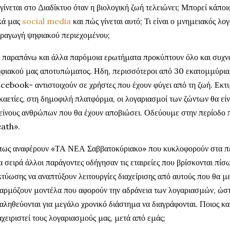
 γίνεται στο Διαδίκτυο όταν η βιολογική ζωή τελειώνει; Μπορεί κάπο
κά μας
social media
και πώς γίνεται αυτό; Τι είναι ο μνημειακός λ
ραγωγή ψηφιακού περιεχομένου;
 παραπάνω και άλλα παρόμοια ερωτήματα προκύπτουν όλο και συχνό
φιακού μας αποτυπώματος. Ηδη, περισσότεροι από 30 εκατομμύρια
cebook- αντιστοιχούν σε χρήστες που έχουν φύγει από τη ζωή. Εκτι
καετίες, στη δημοφιλή πλατφόρμα, οι λογαριασμοί των ζώντων θα είν
είνους ανθρώπων που θα έχουν αποβιώσει. Οδεύουμε στην περίοδο 
ath».
ως αναφέρουν «ΤΑ ΝΕΑ Σαββατοκύριακο» που κυκλοφορούν στα περί
α σειρά άλλοι παράγοντες οδήγησαν τις εταιρείες που βρίσκονται πίσ
κτύωσης να αναπτύξουν λειτουργίες διαχείρισης από αυτούς που θα με
αρμόζουν μοντέλα που αφορούν την αδράνεια των λογαριασμών, ώστε
αληθεύονται για μεγάλο χρονικό διάστημα να διαγράφονται. Ποιος κα
αχειριστεί τους λογαριασμούς μας, μετά από εμάς;