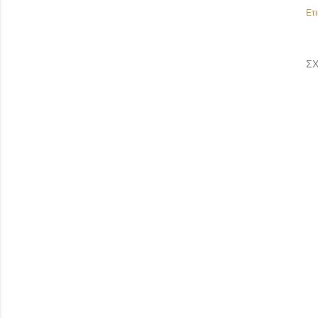
Ετι
ΣΧ