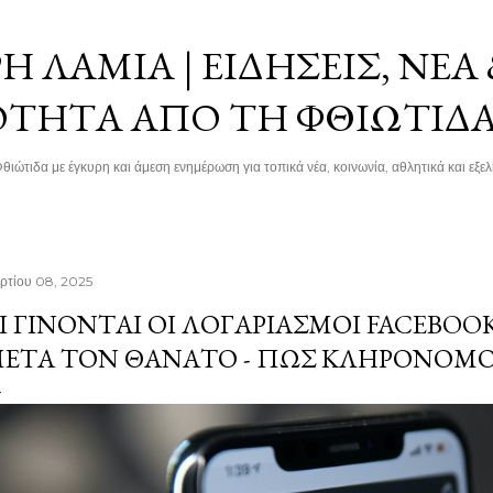
Μετάβαση στο κύριο περιεχόμενο
 ΛΑΜΊΑ | ΕΙΔΉΣΕΙΣ, ΝΈΑ
ΌΤΗΤΑ ΑΠΌ ΤΗ ΦΘΙΏΤΙΔ
θιώτιδα με έγκυρη και άμεση ενημέρωση για τοπικά νέα, κοινωνία, αθλητικά και εξελί
ρτίου 08, 2025
Ι ΓΊΝΟΝΤΑΙ ΟΙ ΛΟΓΑΡΙΑΣΜΟΊ FACEBOO
ΕΤΆ ΤΟΝ ΘΆΝΑΤΟ - ΠΏΣ ΚΛΗΡΟΝΟΜ