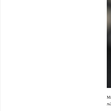
Μπ
πώ