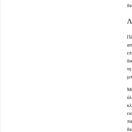
δι
Λ
Πέ
απ
επ
δι
τη
μπ
Μι
όλ
κλ
ει
πα
δι