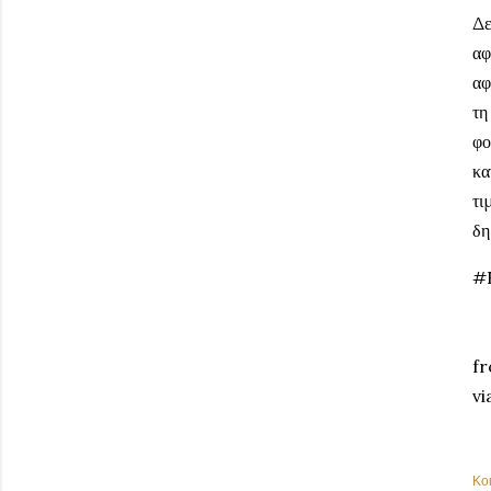
Δε
αφ
αφ
τη
φο
κα
τι
δη
#
fr
vi
Κο