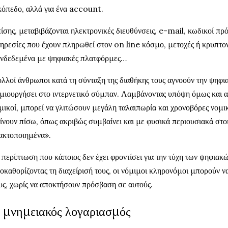
κόπεδο, αλλά για ένα account.
ίσης, μεταβιβάζονται ηλεκτρονικές διευθύνσεις, e-mail, κωδικοί π
ηρεσίες που έχουν πληρωθεί στον on line κόσμο, μετοχές ή κρυπτο
νδεδεμένα με ψηφιακές πλατφόρμες…
λλοί άνθρωποι κατά τη σύνταξη της διαθήκης τους αγνοούν την ψηφι
μιουργήσει στο ιντερνετικό σύμπαν. Λαμβάνοντας υπόψη όμως και αυ
μικοί, μπορεί να γλιτώσουν μεγάλη ταλαιπωρία και χρονοβόρες νομικ
ίνουν πίσω, όπως ακριβώς συμβαίνει και με φυσικά περιουσιακά στοιχ
ακτοποιημένα».
 περίπτωση που κάποιος δεν έχει φροντίσει για την τύχη των ψηφιακ
οκαθορίζοντας τη διαχείρισή τους, οι νόμιμοι κληρονόμοι μπορούν ν
υς, χωρίς να αποκτήσουν πρόσβαση σε αυτούς.
 μνημειακός λογαριασμός