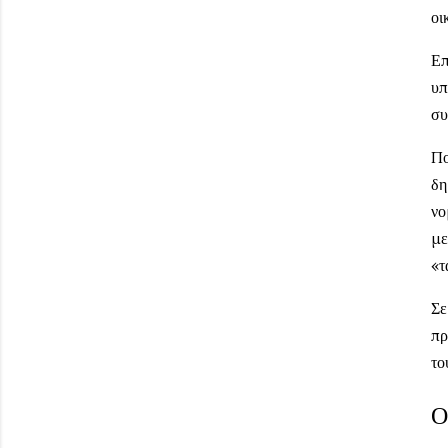
οι
Επ
υπ
συ
Πο
δη
νο
με
«τ
Σε
πρ
το
Ο