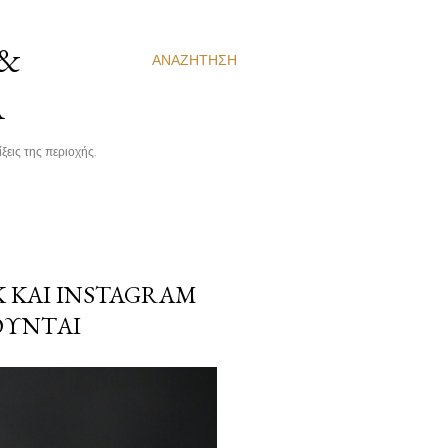
 &
ΑΝΑΖΉΤΗΣΗ
Α
ξεις της περιοχής.
K ΚΑΙ INSTAGRAM
ΟΎΝΤΑΙ