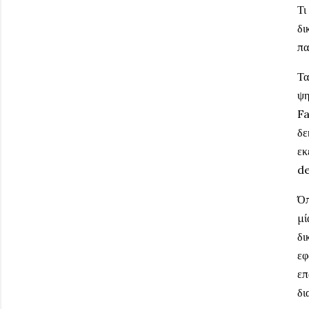
Τι
δι
πα
Τα
ψη
Fa
δε
εκ
de
Όπ
μί
δι
εφ
επ
δι