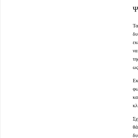
Ψ
Τα
δυ
εκ
να
τη
ως
Εκ
φω
κα
κλ
Σχ
θά
δυ