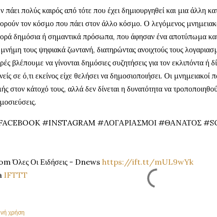
ν πάει πολύς καιρός από τότε που έχει δημιουργηθεί και μια άλλη 
ορούν τον κόσμο που πάει στον άλλο κόσμο. Ο λεγόμενος μνημειακ
ορά δημόσια ή σημαντικά πρόσωπα, που άφησαν ένα αποτύπωμα και η
 μνήμη τους ψηφιακά ζωντανή, διατηρώντας ανοιχτούς τους λογαριασμ
ρές βλέπουμε να γίνονται δημόσιες συζητήσεις για τον εκλιπόντα ή δί
νείς σε ό,τι εκείνος είχε θελήσει να δημοσιοποιήσει. Οι μνημειακοί
μής στον κάτοχό τους, αλλά δεν δίνεται η δυνατότητα να τροποποιηθο
μοσιεύσεις.
FACEBOOK #INSTAGRAM #ΛΟΓΑΡΙΑΣΜΟΙ #ΘΑΝΑΤΟΣ #S
om Όλες Οι Ειδήσεις - Dnews
https://ift.tt/mUL9wYk
a
IFTTT
ινή χρήση