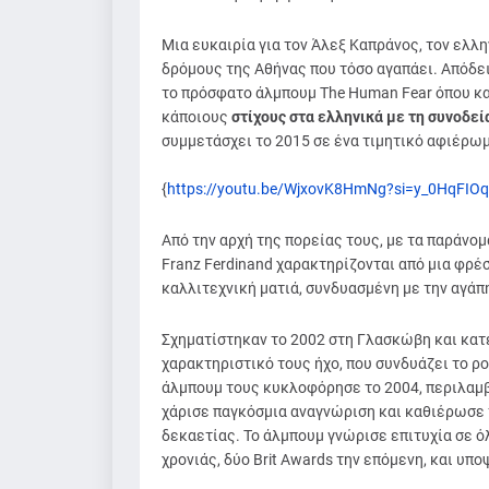
Μια ευκαιρία για τον Άλεξ Καπράνος, τον ελλ
δρόμους της Αθήνας που τόσο αγαπάει. Απόδε
το πρόσφατο άλμπουμ The Human Fear όπου κα
κάποιους
στίχους στα ελληνικά με τη συνοδε
συμμετάσχει το 2015 σε ένα τιμητικό αφιέρωμ
{
https://youtu.be/WjxovK8HmNg?si=y_0HqFIOq
Από την αρχή της πορείας τους, με τα παράνο
Franz Ferdinand χαρακτηρίζονται από μια φρέ
καλλιτεχνική ματιά, συνδυασμένη με την αγάπ
Σχηματίστηκαν το 2002 στη Γλασκώβη και κατ
χαρακτηριστικό τους ήχο, που συνδυάζει το ρο
άλμπουμ τους κυκλοφόρησε το 2004, περιλαμβά
χάρισε παγκόσμια αναγνώριση και καθιέρωσε τ
δεκαετίας. Το άλμπουμ γνώρισε επιτυχία σε όλ
χρονιάς, δύο Brit Awards την επόμενη, και υπ