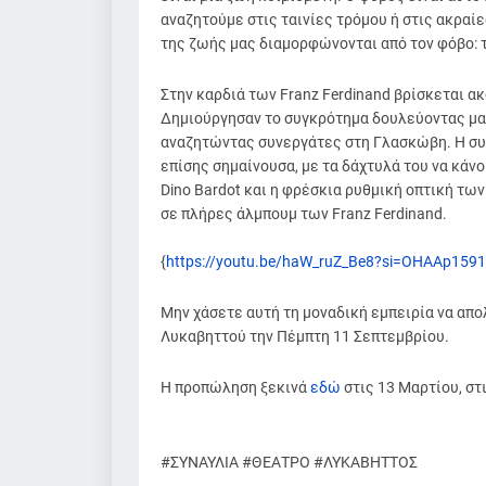
αναζητούμε στις ταινίες τρόμου ή στις ακραί
της ζωής μας διαμορφώνονται από τον φόβο: τ
Στην καρδιά των Franz Ferdinand βρίσκεται ακ
Δημιούργησαν το συγκρότημα δουλεύοντας μαζί 
αναζητώντας συνεργάτες στη Γλασκώβη. Η συμβ
επίσης σημαίνουσα, με τα δάχτυλά του να κάνο
Dino Bardot και η φρέσκια ρυθμική οπτική των
σε πλήρες άλμπουμ των Franz Ferdinand.
{
https://youtu.be/haW_ruZ_Be8?si=OHAAp159
Μην χάσετε αυτή τη μοναδική εμπειρία να απο
Λυκαβηττού την Πέμπτη 11 Σεπτεμβρίου.
Η προπώληση ξεκινά
εδώ
στις 13 Μαρτίου, στι
#ΣΥΝΑΥΛΙΑ #ΘΕΑΤΡΟ #ΛΥΚΑΒΗΤΤΟΣ