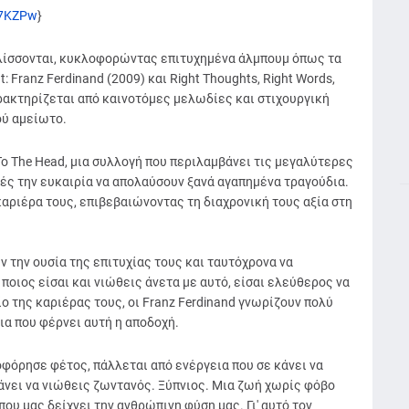
o7KZPw
}
ξελίσσονται, κυκλοφορώντας επιτυχημένα άλμπουμ όπως τα
t: Franz Ferdinand (2009) και Right Thoughts, Right Words,
αρακτηρίζεται από καινοτόμες μελωδίες και στιχουργική
ού αμείωτο.
To The Head, μια συλλογή που περιλαμβάνει τις μεγαλύτερες
ές την ευκαιρία να απολαύσουν ξανά αγαπημένα τραγούδια.
αριέρα τους, επιβεβαιώνοντας τη διαχρονική τους αξία στη
 την ουσία της επιτυχίας τους και ταυτόχρονα να
ποιος είσαι και νιώθεις άνετα με αυτό, είσαι ελεύθερος να
ο της καριέρας τους, οι Franz Ferdinand γνωρίζουν πολύ
ια που φέρνει αυτή η αποδοχή.
φόρησε φέτος, πάλλεται από ενέργεια που σε κάνει να
άνει να νιώθεις ζωντανός. Ξύπνιος. Μια ζωή χωρίς φόβο
που μας δείχνει την ανθρώπινη φύση μας. Γι' αυτό τον