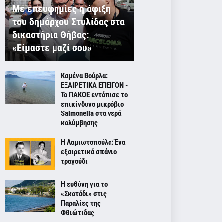
Με επευφημίες η άφιξη
του δημάρχου Στυλίδας στα
δικαστήρια Θήβας:
«Είμαστε μαζί σου»
Καμένα Βούρλα:
ΕΞΑΙΡΕΤΙΚΑ ΕΠΕΙΓΟΝ -
Το ΠΑΚΟΕ εντόπισε το
επικίνδυνο μικρόβιο
Salmonella στα νερά
κολύμβησης
Η Λαμιωτοπούλα: Ένα
εξαιρετικά σπάνιο
τραγούδι
Η ευθύνη για το
«Σκοτάδι» στις
Παραλίες της
Φθιώτιδας