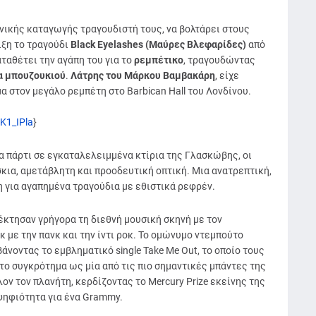
ηνικής καταγωγής τραγουδιστή τους, να βολτάρει στους
ιξη το τραγούδι
Black Eyelashes (Μαύρες Βλεφαρίδες)
από
ταθέτει την αγάπη του για το
ρεμπέτικο
, τραγουδώντας
ία μπουζουκιού
.
Λάτρης του Μάρκου Βαμβακάρη
, είχε
α στον μεγάλο ρεμπέτη στο Barbican Hall του Λονδίνου.
K1_IPla
}
μα πάρτι σε εγκαταλελειμμένα κτίρια της Γλασκώβης, οι
σκια, αμετάβλητη και προοδευτική οπτική. Μια ανατρεπτική,
η για αγαπημένα τραγούδια με εθιστικά ρεφρέν.
έκτησαν γρήγορα τη διεθνή μουσική σκηνή με τον
κ με την πανκ και την ίντι ροκ. Το ομώνυμο ντεμπούτο
νοντας το εμβληματικό single Take Me Out, το οποίο τους
ο συγκρότημα ως μία από τις πιο σημαντικές μπάντες της
ον τον πλανήτη, κερδίζοντας το Mercury Prize εκείνης της
οψηφιότητα για ένα Grammy.