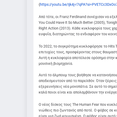
{
https://youtu.be/Ijk4j-r7qPA?si=PVETCc3DxO
Από τότε, οι Franz Ferdinand συνέχισαν να ε
You Could Have It So Much Better (2005), Tonigh
Right Action (2013). Κάθε κυκλοφορία τους χ
ευφυΐα, διατηρώντας το ενδιαφέρον του κοιν
Το 2022, το συγκρότημα κυκλοφόρησε το Hits 
επιτυχίες τους, προσφέροντας στους θαυμαστ
Αυτή η κυκλοφορία αποτέλεσε ορόσημο στην κ
μουσική βιομηχανία.
Αυτό το άλμπουμ τους βοήθησε να κατανοήσουν
αποδεσμευτούν από το παρελθόν. Όταν ξέρεις 
εξερευνήσεις νέα μονοπάτια. Σε αυτό το σημεί
καλά ποιοι είναι και απολαμβάνουν την ενέργε
Ο νέος δίσκος τους The Human Fear που κυκλο
νιώθεις πιο ζωντανός από ποτέ. Ο φόβος σε κ
είναι μια ζωή κοιμισμένη. Ο φόβος είναι αυτό 