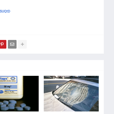
XOSUQtD