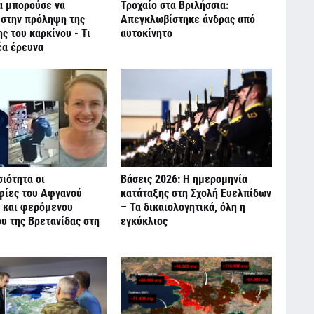
α μπορούσε να
Τροχαίο στα Βριλήσσια:
 στην πρόληψη της
Απεγκλωβίστηκε άνδρας από
 του καρκίνου - Τι
αυτοκίνητο
έα έρευνα
ιότητα οι
Βάσεις 2026: Η ημερομηνία
ίες του Αφγανού
κατάταξης στη Σχολή Ευελπίδων
 και φερόμενου
– Τα δικαιολογητικά, όλη η
υ της Βρετανίδας στη
εγκύκλιος