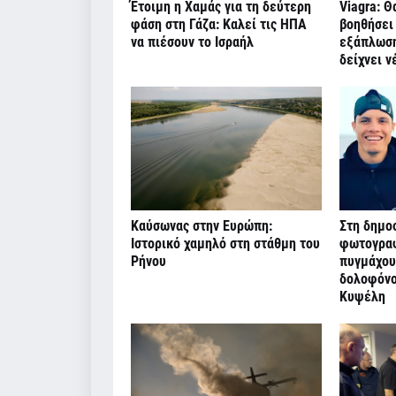
Έτοιμη η Χαμάς για τη δεύτερη
Viagra: Θ
φάση στη Γάζα: Καλεί τις ΗΠΑ
βοηθήσει
να πιέσουν το Ισραήλ
εξάπλωσης
δείχνει ν
Καύσωνας στην Ευρώπη:
Στη δημοσ
Ιστορικό χαμηλό στη στάθμη του
φωτογραφ
Ρήνου
πυγμάχου
δολοφόνο
Κυψέλη