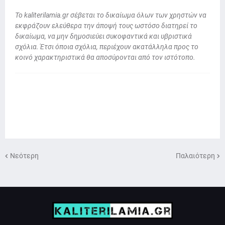
To kaliterilamia.gr σέβεται το δικαίωμα όλων των χρηστών να
εκφράζουν ελεύθερα την άποψή τους ωστόσο διατηρεί το
δικαίωμα, να μην δημοσιεύει συκοφαντικά και υβριστικά
σχόλια. Έτσι όποια σχόλια, περιέχουν ακατάλληλα προς το
κοινό χαρακτηριστικά θα αποσύρονται από τον ιστότοπο.
Νεότερη
Παλαιότερη