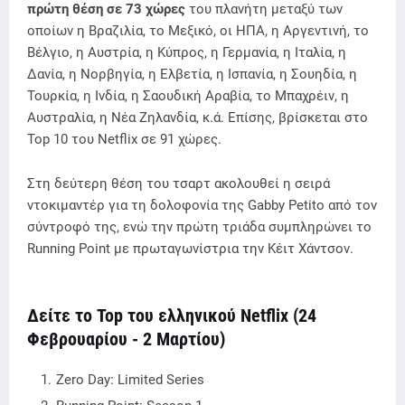
πρώτη θέση σε 73 χώρες
του πλανήτη μεταξύ των
οποίων η Βραζιλία, το Μεξικό, οι ΗΠΑ, η Αργεντινή, το
Βέλγιο, η Αυστρία, η Κύπρος, η Γερμανία, η Ιταλία, η
Δανία, η Νορβηγία, η Ελβετία, η Ισπανία, η Σουηδία, η
Τουρκία, η Ινδία, η Σαουδική Αραβία, το Μπαχρέιν, η
Αυστραλία, η Νέα Ζηλανδία, κ.ά. Επίσης, βρίσκεται στο
Top 10 του Netflix σε 91 χώρες.
Στη δεύτερη θέση του τσαρτ ακολουθεί η σειρά
ντοκιμαντέρ για τη δολοφονία της Gabby Petito από τον
σύντροφό της, ενώ την πρώτη τριάδα συμπληρώνει το
Running Point με πρωταγωνίστρια την Κέιτ Χάντσον.
Δείτε το Top του ελληνικού Netflix (24
Φεβρουαρίου - 2 Μαρτίου)
Zero Day: Limited Series