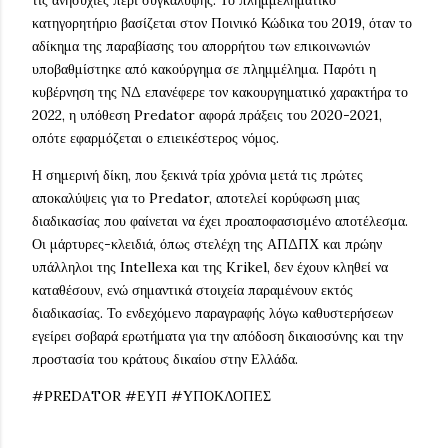
τις ανησυχίες περί συγκάλυψης. Το πλημμεληματικό
κατηγορητήριο βασίζεται στον Ποινικό Κώδικα του 2019, όταν το
αδίκημα της παραβίασης του απορρήτου των επικοινωνιών
υποβαθμίστηκε από κακούργημα σε πλημμέλημα. Παρότι η
κυβέρνηση της ΝΔ επανέφερε τον κακουργηματικό χαρακτήρα το
2022, η υπόθεση Predator αφορά πράξεις του 2020-2021,
οπότε εφαρμόζεται ο επιεικέστερος νόμος.
Η σημερινή δίκη, που ξεκινά τρία χρόνια μετά τις πρώτες
αποκαλύψεις για το Predator, αποτελεί κορύφωση μιας
διαδικασίας που φαίνεται να έχει προαποφασισμένο αποτέλεσμα.
Οι μάρτυρες-κλειδιά, όπως στελέχη της ΑΠΔΠΧ και πρώην
υπάλληλοι της Intellexa και της Krikel, δεν έχουν κληθεί να
καταθέσουν, ενώ σημαντικά στοιχεία παραμένουν εκτός
διαδικασίας. Το ενδεχόμενο παραγραφής λόγω καθυστερήσεων
εγείρει σοβαρά ερωτήματα για την απόδοση δικαιοσύνης και την
προστασία του κράτους δικαίου στην Ελλάδα.
#PREDATOR #ΕΥΠ #ΥΠΟΚΛΟΠΕΣ