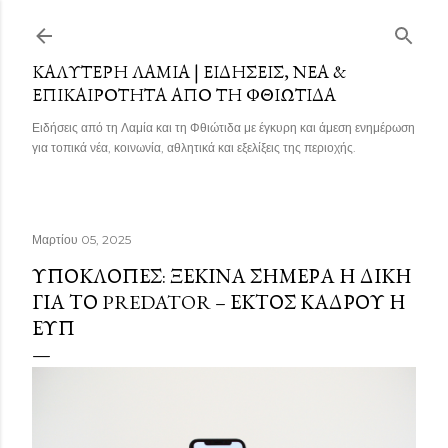
Μετάβαση στο κύριο περιεχόμενο
ΚΑΛΎΤΕΡΗ ΛΑΜΊΑ | ΕΙΔΉΣΕΙΣ, ΝΈΑ &
ΕΠΙΚΑΙΡΌΤΗΤΑ ΑΠΌ ΤΗ ΦΘΙΏΤΙΔΑ
Ειδήσεις από τη Λαμία και τη Φθιώτιδα με έγκυρη και άμεση ενημέρωση
για τοπικά νέα, κοινωνία, αθλητικά και εξελίξεις της περιοχής.
Μαρτίου 05, 2025
ΥΠΟΚΛΟΠΈΣ: ΞΕΚΙΝΆ ΣΉΜΕΡΑ Η ΔΊΚΗ
ΓΙΑ ΤΟ PREDATOR – ΕΚΤΌΣ ΚΆΔΡΟΥ Η
ΕΥΠ