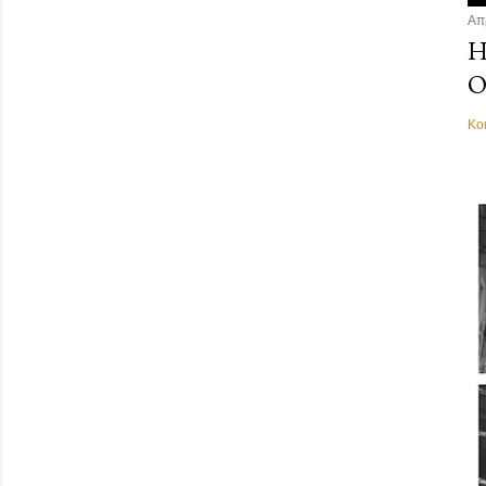
Απ
Η
Ο
Κο