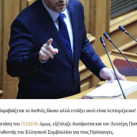
αραβιάζεται το διεθνές δίκαιο αλλά εντάξει αυτό είναι λεπτομέρεια»!
στάση του
ΠΑΣΟΚ
όμως, εξέπληξε δυσάρεστα και τον Λευτέρη Παπα
ευθυντής του Ελληνικού Συμβουλίου για τους Πρόσφυγες,