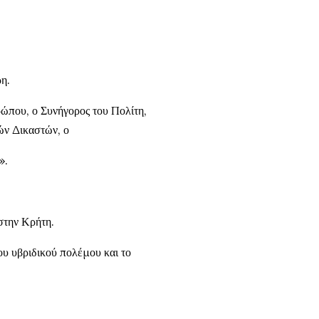
η.
ώπου, ο Συνήγορος του Πολίτη,
ών Δικαστών, ο
».
στην Κρήτη.
ου υβριδικού πολέμου και το