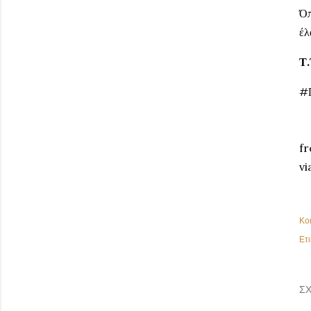
Όπ
έλ
Τ.
#
fr
vi
Κο
Ετι
ΣΧ