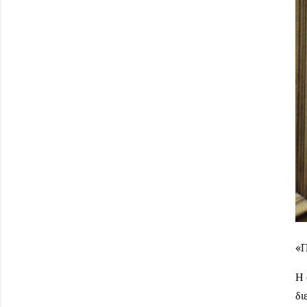
«Π
Η 
δι