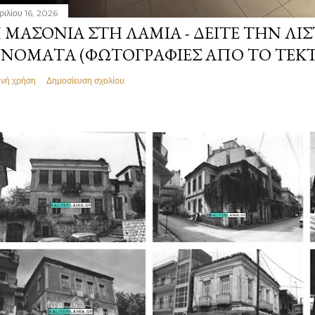
ριλίου 16, 2026
 ΜΑΣΟΝΊΑ ΣΤΗ ΛΑΜΊΑ - ΔΕΊΤΕ ΤΗΝ ΛΊΣ
ΝΌΜΑΤΑ (ΦΩΤΟΓΡΑΦΊΕΣ ΑΠΌ ΤΟ ΤΕΚ
ινή χρήση
Δημοσίευση σχολίου