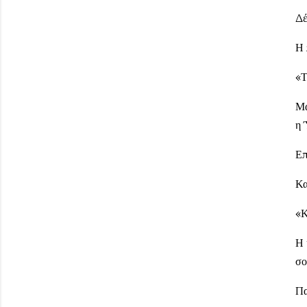
Δέ
Η 
«Τ
Μά
η 
Επ
Κα
«Κ
Η 
σο
Πα