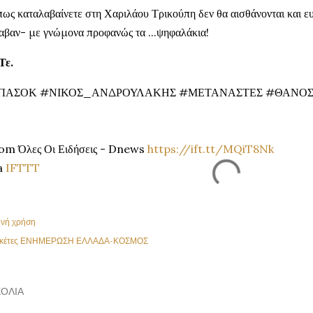
ως καταλαβαίνετε στη Χαριλάου Τρικούπη δεν θα αισθάνονται και ευ
αβαν- με γνώμονα προφανώς τα ...ψηφαλάκια!
Τε.
ΠΑΣΟΚ #ΝΙΚΟΣ_ΑΝΔΡΟΥΛΑΚΗΣ #ΜΕΤΑΝΑΣΤΕΣ #ΘΑΝΟ
om Όλες Οι Ειδήσεις - Dnews
https://ift.tt/MQiT8Nk
a
IFTTT
ινή χρήση
κέτες
ΕΝΗΜΕΡΩΣΗ ΕΛΛΑΔΑ-ΚΟΣΜΟΣ
ΌΛΙΑ