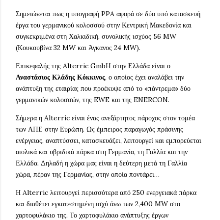
Σημειώνεται πως η υπογραφή PPA αφορά σε δύο υπό κατασκευή
έργα του γερμανικού κολοσσού στην Κεντρική Μακεδονία και
συγκεκριμένα στη Χαλκιδική, συνολικής ισχύος 56 MW
(Κουκουβίνα 32 MW και Άγκανος 24 MW).
Επικεφαλής της Alterric GmbH στην Ελλάδα είναι ο
Αναστάσιος Κλάδης Κόκκινος
, ο οποίος έχει αναλάβει την
ανάπτυξη της εταιρίας που προέκυψε από το «πάντρεμα» δύο
γερμανικών κολοσσών, της EWE και της ENERCON.
Σήμερα η Alterric είναι ένας ανεξάρτητος πάροχος στον τομέα
των ΑΠΕ στην Ευρώπη. Ως έμπειρος παραγωγός πράσινης
ενέργειας, αναπτύσσει, κατασκευάζει, λειτουργεί και εμπορεύεται
αιολικά και υβριδικά πάρκα στη Γερμανία, τη Γαλλία και την
Ελλάδα. Δηλαδή η χώρα μας είναι η δεύτερη μετά τη Γαλλία
χώρα, πέραν της Γερμανίας, στην οποία ποντάρει…
Η Alterric λειτουργεί περισσότερα από 250 ενεργειακά πάρκα
και διαθέτει εγκατεστημένη ισχύ άνω των 2,400 MW στο
χαρτοφυλάκιο της. Το χαρτοφυλάκιο ανάπτυξης έργων