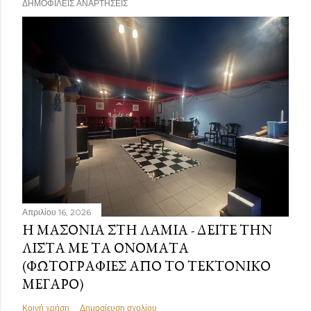
ΔΗΜΟΦΙΛΕΊΣ ΑΝΑΡΤΉΣΕΙΣ
Απριλίου 16, 2026
Η ΜΑΣΟΝΊΑ ΣΤΗ ΛΑΜΊΑ - ΔΕΊΤΕ ΤΗΝ
ΛΊΣΤΑ ΜΕ ΤΑ ΟΝΌΜΑΤΑ
(ΦΩΤΟΓΡΑΦΊΕΣ ΑΠΌ ΤΟ ΤΕΚΤΟΝΙΚΌ
ΜΈΓΑΡΟ)
Κοινή χρήση
Δημοσίευση σχολίου