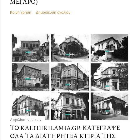
ΜΈΓΑΡΟ)
Κοινή χρήση
Δημοσίευση σχολίου
Απριλίου 17, 2026
ΤΟ KALITERILAMIA.GR ΚΑΤΈΓΡΑΨΕ
ΌΛΑ ΤΑ ΔΙΑΤΗΡΗΤΈΑ ΚΤΊΡΙΑ ΤΗΣ