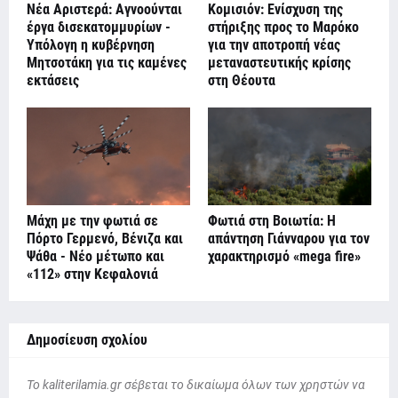
Νέα Αριστερά: Αγνοούνται
Κομισιόν: Ενίσχυση της
έργα δισεκατομμυρίων -
στήριξης προς το Μαρόκο
Υπόλογη η κυβέρνηση
για την αποτροπή νέας
Μητσοτάκη για τις καμένες
μεταναστευτικής κρίσης
εκτάσεις
στη Θέουτα
Μάχη με την φωτιά σε
Φωτιά στη Βοιωτία: Η
Πόρτο Γερμενό, Βένιζα και
απάντηση Γιάνναρου για τον
Ψάθα - Νέο μέτωπο και
χαρακτηρισμό «mega fire»
«112» στην Κεφαλονιά
Δημοσίευση σχολίου
To kaliterilamia.gr σέβεται το δικαίωμα όλων των χρηστών να