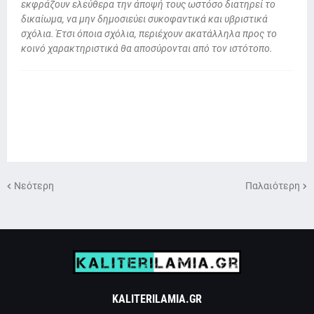
εκφράζουν ελεύθερα την άποψή τους ωστόσο διατηρεί το
δικαίωμα, να μην δημοσιεύει συκοφαντικά και υβριστικά
σχόλια. Έτσι όποια σχόλια, περιέχουν ακατάλληλα προς το
κοινό χαρακτηριστικά θα αποσύρονται από τον ιστότοπο.
Νεότερη
Παλαιότερη
KALITERILAMIA.GR