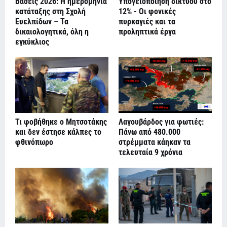
Βάσεις 2026: Η ημερομηνία
Υπογειοποίηση δικτύου στο
κατάταξης στη Σχολή
12% - Οι φονικές
Ευελπίδων – Τα
πυρκαγιές και τα
δικαιολογητικά, όλη η
προληπτικά έργα
εγκύκλιος
Τι φοβήθηκε ο Μητσοτάκης
Λαγουβάρδος για φωτιές:
και δεν έστησε κάλπες το
Πάνω από 480.000
φθινόπωρο
στρέμματα κάηκαν τα
τελευταία 9 χρόνια