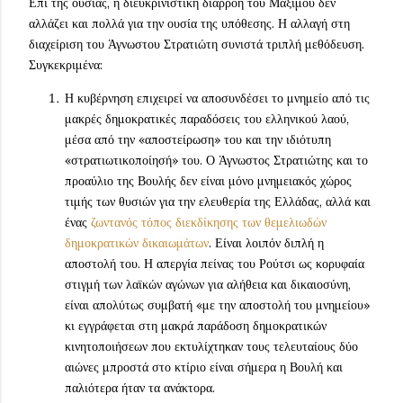
Επί της ουσίας, η διευκρινιστική διαρροή του Μαξίμου δεν
αλλάζει και πολλά για την ουσία της υπόθεσης. Η αλλαγή στη
διαχείριση του Άγνωστου Στρατιώτη συνιστά τριπλή μεθόδευση.
Συγκεκριμένα:
Η κυβέρνηση επιχειρεί να αποσυνδέσει το μνημείο από τις
μακρές δημοκρατικές παραδόσεις του ελληνικού λαού,
μέσα από την «αποστείρωση» του και την ιδιότυπη
«στρατιωτικοποίησή» του. Ο Άγνωστος Στρατιώτης και το
προαύλιο της Βουλής δεν είναι μόνο μνημειακός χώρος
τιμής των θυσιών για την ελευθερία της Ελλάδας, αλλά και
ένας
ζωντανός τόπος διεκδίκησης των θεμελιωδών
δημοκρατικών δικαιωμάτων
. Είναι λοιπόν διπλή η
αποστολή του. Η απεργία πείνας του Ρούτσι ως κορυφαία
στιγμή των λαϊκών αγώνων για αλήθεια και δικαιοσύνη,
είναι απολύτως συμβατή «με την αποστολή του μνημείου»
κι εγγράφεται στη μακρά παράδοση δημοκρατικών
κινητοποιήσεων που εκτυλίχτηκαν τους τελευταίους δύο
αιώνες μπροστά στο κτίριο είναι σήμερα η Βουλή και
παλιότερα ήταν τα ανάκτορα.