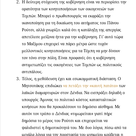
Η δεύτερη στόχευση της κυβέρνηση είναι να περιορίσει την
ορατότητα των κινητοποιήσεων των οικογενειών των
Τεμπών. Μπορεί ο πρωθυπουργός να εκφράζει την
ικανοποίηση για τη δικαίωση του αιτήματος του Πάνου
Ρούτσι, αλλά γνωρίζει καλά ότι η κατάληξη της απεργίας
απετέλεσε μείζονα ήττα για την κυβέρνηση. Γι' αυτό τώρα
το Μαξίμου επιχειρεί να πάρει μέτρα ώστε τυχόν
μελλοντικές κινητοποιήσεις για τα Τέμπη να μην δίνουν
τον τόνο στην πόλη. Είναι προφανές ότι η κυβέρνηση
αντιμετωπίζει τις οικογένειες των Τεμπών ως πολιτικούς
αντιπάλους.
Τέλος, η μεθόδευση έχει και εσωκομματική διάσταση. Ο
Μητσοτάκης επιδιώκει
να πετάξει την «καυτή πατάτα»
των
λαϊκών διαμαρτυριών στον Δένδια. Να εισπράξει δηλαδή ο
υπουργός Άμυνας το πολιτικό κόστος κατασταλτικών
κινήσεων που θα προκαλέσουν το δημόσιο αίσθημα. Με
αυτόν τον τρόπο ο Δένδιας «τιμωρείται» γιατί πήρε
δημόσια το μέρος του Ρούτσι και επιχειρείται να
ψαλιδιστεί η δημοτικότητά του. Με δυο λόγια, πίσω από τα
μεγάλα λόγια για την προστασία του μνημείου κρύβεται η