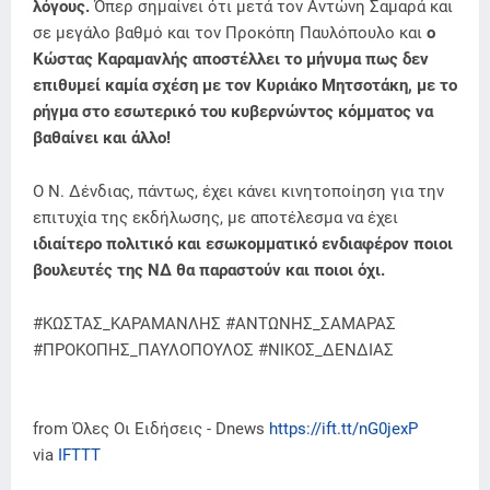
λόγους.
Όπερ σημαίνει ότι μετά τον Αντώνη Σαμαρά και
σε μεγάλο βαθμό και τον Προκόπη Παυλόπουλο και
ο
Κώστας Καραμανλής αποστέλλει το μήνυμα πως δεν
επιθυμεί καμία σχέση με τον Κυριάκο Μητσοτάκη, με το
ρήγμα στο εσωτερικό του κυβερνώντος κόμματος να
βαθαίνει και άλλο!
Ο Ν. Δένδιας, πάντως, έχει κάνει κινητοποίηση για την
επιτυχία της εκδήλωσης, με αποτέλεσμα να έχει
ιδιαίτερο πολιτικό και εσωκομματικό ενδιαφέρον ποιοι
βουλευτές της ΝΔ θα παραστούν και ποιοι όχι.
#ΚΩΣΤΑΣ_ΚΑΡΑΜΑΝΛΗΣ #ΑΝΤΩΝΗΣ_ΣΑΜΑΡΑΣ
#ΠΡΟΚΟΠΗΣ_ΠΑΥΛΟΠΟΥΛΟΣ #ΝΙΚΟΣ_ΔΕΝΔΙΑΣ
from Όλες Οι Ειδήσεις - Dnews
https://ift.tt/nG0jexP
via
IFTTT