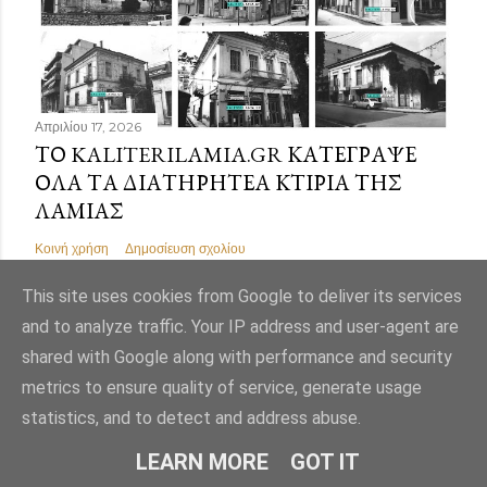
Απριλίου 17, 2026
ΤΟ KALITERILAMIA.GR ΚΑΤΈΓΡΑΨΕ
ΌΛΑ ΤΑ ΔΙΑΤΗΡΗΤΈΑ ΚΤΊΡΙΑ ΤΗΣ
ΛΑΜΊΑΣ
Κοινή χρήση
Δημοσίευση σχολίου
This site uses cookies from Google to deliver its services
and to analyze traffic. Your IP address and user-agent are
shared with Google along with performance and security
Από το Blogger
metrics to ensure quality of service, generate usage
statistics, and to detect and address abuse.
Εικόνες θέματος από
Mae Burke
LEARN MORE
GOT IT