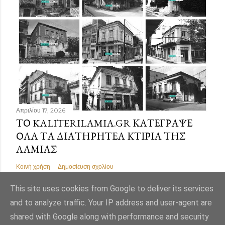
Απριλίου 17, 2026
ΤΟ KALITERILAMIA.GR ΚΑΤΈΓΡΑΨΕ
ΌΛΑ ΤΑ ΔΙΑΤΗΡΗΤΈΑ ΚΤΊΡΙΑ ΤΗΣ
ΛΑΜΊΑΣ
Κοινή χρήση
Δημοσίευση σχολίου
This site uses cookies from Google to deliver its services
and to analyze traffic. Your IP address and user-agent are
shared with Google along with performance and security