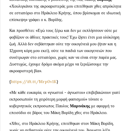
«Χουλιγκάνοι της ακροαριστεράς μου επιτέθηκαν χθες απρόκλητα
σε εστιατόριο στο Ηράκλειο Κρήτης, όπου βρίσκομαι σε ιδιωτική
επίσκεψη» γράφει ο κ. Βορίδης.
Και προσθέτει: «Εγώ τους ξέρω και δεν με εκπλήσσουν ούτε με
φοβίζουν οι άθλιες πρακτικές τους! Έχω ζήσει έτσι μια ολόκληρη
ζωή. Αλλά δεν σεβάστηκαν ούτε την οικογένειά μου (ήταν και η
12χρονη κόρη μου εκεί), ούτε τα παιδιά των οικογενειών που
συνέτρωγαν στο εστιατόριο, χωρίς καν να είναι στην παρέα μας.
Δυστυχώς, έχουμε δρόμο ακόμα μέχρι να ξεριζώσουμε την
ακροαριστερή βία».
{
https://ift.tt/Mrp0v1K
}
«Με κάθε ευκαιρία, οι «γνωστοί - άγνωστοι» επιβεβαιώνουν γιατί
εκπροσωπούν τη χειρότερη μορφή φασισμού» τόνισε ο
κυβερνητικός εκπροσωπος Παυλος
Μαρινάκης
με αφορμή το
επεισόδιο σε βάρος του Μάκη Βορίδη χθες στο Ηράκλειο.
«Χθες, στο Ηράκλειο Κρήτης, επιτέθηκαν στον Μάκη Βορίδη,
χωρίς να σεβαστούν ούτε την οικογένειά του. Άγνωστη λέξη,