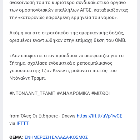
ανακοίνωσή του το κυριότερο συνδικαλιστικό όργανο
των ομοσπονδιακών υπαλλήλων AFGE, καταδικάζοντας
την «καταφανώς εσφαλμένη ερμηνεία του νόμου».
Ακόμη και στο στρατόπεδο της αμερικανικής δεξιάς,
ορισμένοι εναντιώθηκαν στην επίμαχη θέση του OMB.
«Δεν επαφίεται στον πρόεδρο» να αποφασίζει για το
ζήτημα, σχολίασε ενδεικτικά ο ρεπουμπλικάνος
γερουσιαστής Τζον Κένεντι, μολονότι πιστός του
Ντόναλντ Τραμπ.
#ΝΤΟΝΑΛΝΤ_ΤΡΑΜΠ #ΑΝΑΔΡΟΜΙΚΑ #ΜΙΣΘΟΙ
from Όλες Οι Ειδήσεις - Dnews
https://ift.tt/uVp1wCE
via
IFTTT
ΘΕΜΑ:
ΕΝΗΜΕΡΩΣΗ ΕΛΛΑΔΑ-ΚΟΣΜΟΣ