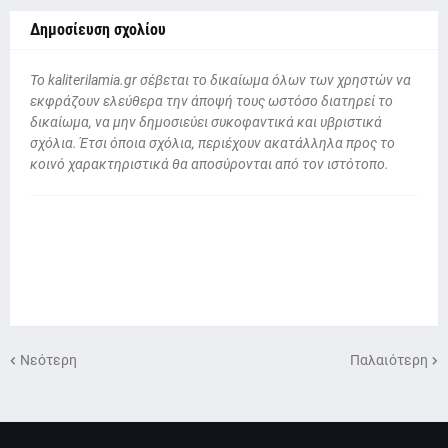
Δημοσίευση σχολίου
To kaliterilamia.gr σέβεται το δικαίωμα όλων των χρηστών να
εκφράζουν ελεύθερα την άποψή τους ωστόσο διατηρεί το
δικαίωμα, να μην δημοσιεύει συκοφαντικά και υβριστικά
σχόλια. Έτσι όποια σχόλια, περιέχουν ακατάλληλα προς το
κοινό χαρακτηριστικά θα αποσύρονται από τον ιστότοπο.
Νεότερη
Παλαιότερη