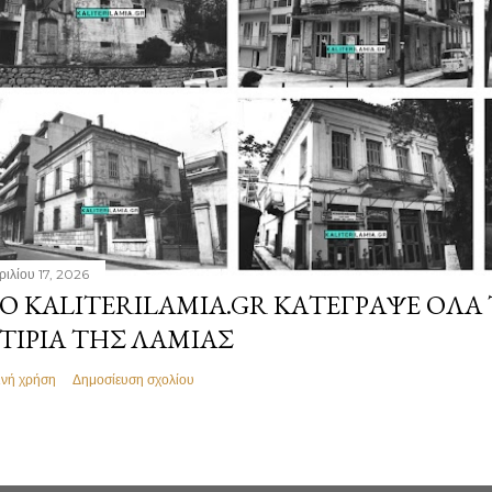
ριλίου 17, 2026
Ο KALITERILAMIA.GR ΚΑΤΈΓΡΑΨΕ ΌΛΑ
ΤΊΡΙΑ ΤΗΣ ΛΑΜΊΑΣ
ινή χρήση
Δημοσίευση σχολίου