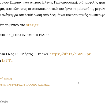
ώργου Σαμπάνη και στίχους Ελένης Γιαννατσούλια), ο δημοφιλής τρα
μα, αφιερώνοντας το οπτικοακουστικό του έργο σε μία από τις μεγαλύ
ν ανάγκη για απελευθέρωση από δεσμά και κακοποιητικές συμπεριφο
ίτε το βίντεο στο
star.gr
ΝΙΚΟΣ_ΟΙΚΟΝΟΜΟΠΟΥΛΟΣ
om Όλες Οι Ειδήσεις - Dnews
https://ift.tt/c6X9Upr
a
IFTTT
ινή χρήση
κέτες
ΕΝΗΜΕΡΩΣΗ ΕΛΛΑΔΑ-ΚΟΣΜΟΣ
ΌΛΙΑ