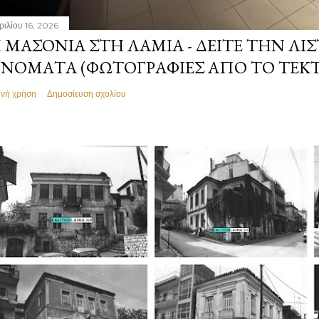
ριλίου 16, 2026
 ΜΑΣΟΝΊΑ ΣΤΗ ΛΑΜΊΑ - ΔΕΊΤΕ ΤΗΝ ΛΊΣ
ΝΌΜΑΤΑ (ΦΩΤΟΓΡΑΦΊΕΣ ΑΠΌ ΤΟ ΤΕΚ
ινή χρήση
Δημοσίευση σχολίου