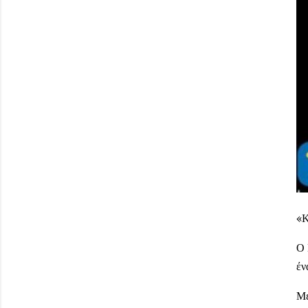
«Κ
Ο 
έν
Με