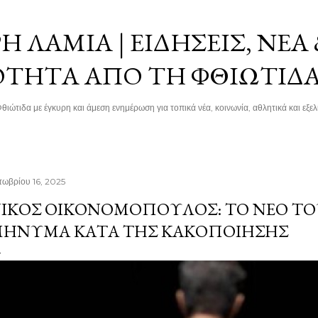
Μετάβαση στο κύριο περιεχόμενο
 ΛΑΜΊΑ | ΕΙΔΉΣΕΙΣ, ΝΈΑ
ΌΤΗΤΑ ΑΠΌ ΤΗ ΦΘΙΏΤΙΔ
θιώτιδα με έγκυρη και άμεση ενημέρωση για τοπικά νέα, κοινωνία, αθλητικά και εξελί
τωβρίου 16, 2025
ΊΚΟΣ ΟΙΚΟΝΟΜΌΠΟΥΛΟΣ: ΤΟ ΝΈΟ ΤΟΥ
ΉΝΥΜΑ ΚΑΤΆ ΤΗΣ ΚΑΚΟΠΟΊΗΣΗΣ