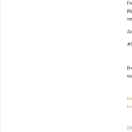
Γι
βή
τη
Δε
#
fr
vi
Κο
Ετι
ΣΧ