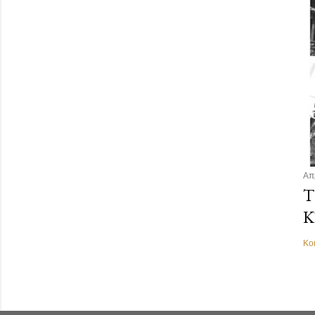
Απ
Τ
Κ
Κο