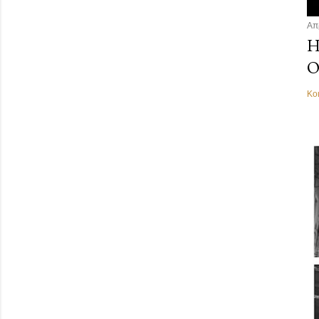
Απ
Η
Ο
Κο