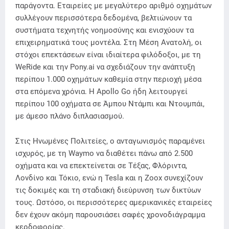
παράγοντα. Εταιρείες με μεγαλύτερο αριθμό οχημάτων
συλλέγουν περισσότερα δεδομένα, βελτιώνουν τα
συστήματα τεχνητής νοημοσύνης και ενισχύουν τα
επιχειρηματικά τους μοντέλα. Στη Μέση Ανατολή, οι
στόχοι επεκτάσεων είναι ιδιαίτερα φιλόδοξοι, με τη
WeRide και την Pony.ai να σχεδιάζουν την ανάπτυξη
περίπου 1.000 οχημάτων καθεμία στην περιοχή μέσα
στα επόμενα χρόνια. Η Apollo Go ήδη λειτουργεί
περίπου 100 οχήματα σε Άμπου Ντάμπι και Ντουμπάι,
με άμεσο πλάνο διπλασιασμού.
Στις Ηνωμένες Πολιτείες, ο ανταγωνισμός παραμένει
ισχυρός, με τη Waymo να διαθέτει πάνω από 2.500
οχήματα και να επεκτείνεται σε Τέξας, Φλόριντα,
Λονδίνο και Τόκιο, ενώ η Tesla και η Zoox συνεχίζουν
τις δοκιμές και τη σταδιακή διεύρυνση των δικτύων
τους. Ωστόσο, οι περισσότερες αμερικανικές εταιρείες
δεν έχουν ακόμη παρουσιάσει σαφές χρονοδιάγραμμα
κερδοφορίας.