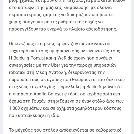
βιομηχανίας εκτιμούν ότι η τεχνολογία βρίσκεται πλέον
στο κατώφλι της μαζικής κλιμάκωσης, με ολοένα
περισσότερους χρήστες να δοκιμάζουν υπηρεσίες
χωρίς οδηγό και με τις ρυθμιστικές αρχές να
προσεγγίζουν πιο ενεργά το πλαίσιο αδειοδότησης.
Οι κινεζικές εταιρείες εμφανίζονται να κινούνται
ταχύτερα από τους αμερικανικούς ανταγωνιστές τους.
Η Baidu, η Pony.ai και η WeRide έχουν ήδη συνάψει
συνεργασίες με την Uber για την παροχή υπηρεσιών
robotaxi στη Μέση Ανατολή, διευρύνοντας την
παρουσία τους σε αγορές που θεωρούνται πιο δεκτικές
στις νέες τεχνολογίες. Παράλληλα, η Baidu δηλώνει ότι
η υπηρεσία Apollo Go έχει φτάσει σε κερδοφορία ανά
όχημα στη Γουχάν, στηριζόμενη σε έναν στόλο άνω των
1.000 οχημάτων και σε οχήματα χαμηλότερου κόστους
που κατασκευάζει η ίδια.
Το μέγεθος του στόλου αναδεικνύεται σε καθοριστικό